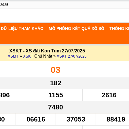
/2025
DỮ LIỆU THAM KHẢO
MÔ PHỎNG KẾT QUẢ XỔ SỐ
THỐNG K
XSKT - XS đài Kon Tum 27/07/2025
»
Chủ Nhật »
XSMT
XSKT
XSKT 27/07/2025
03
182
896
1155
2616
7480
30
06616
37053
88419