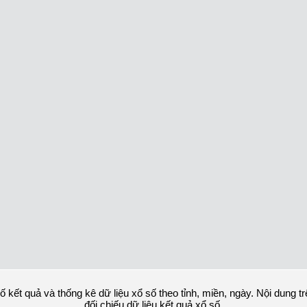
bố kết quả và thống kê dữ liệu xổ số theo tỉnh, miền, ngày. Nội dung 
đối chiếu dữ liệu kết quả xổ số.