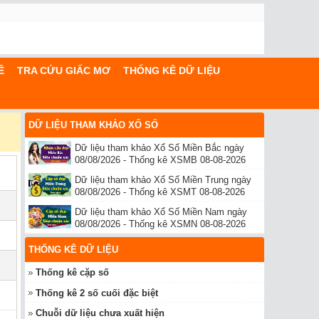
Ê
TRA CỨU GIẤC MƠ
THỐNG KÊ DỮ LIỆU
DỮ LIỆU THAM KHẢO XỔ SỐ
Dữ liệu tham khảo Xổ Số Miền Bắc ngày
08/08/2026 - Thống kê XSMB 08-08-2026
Dữ liệu tham khảo Xổ Số Miền Trung ngày
08/08/2026 - Thống kê XSMT 08-08-2026
Dữ liệu tham khảo Xổ Số Miền Nam ngày
08/08/2026 - Thống kê XSMN 08-08-2026
THỐNG KÊ DỮ LIỆU
Thống kê cặp số
Thống kê 2 số cuối đặc biệt
Chuỗi dữ liệu chưa xuất hiện