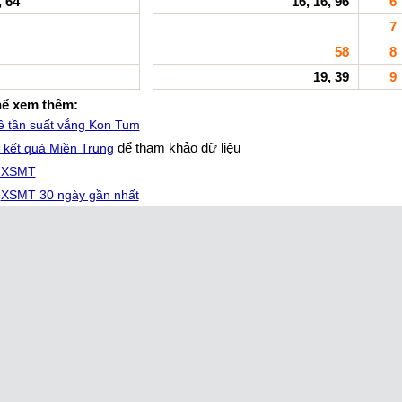
, 64
16, 16, 96
6
7
58
8
19, 39
9
hể xem thêm:
ê tần suất vắng Kon Tum
để tham khảo dữ liệu
kết quả Miền Trung
ả XSMT
ả
XSMT 30 ngày gần nhất