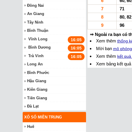
6
60, 60
Đồng Nai
7
71
An Giang
8
80, 82
Tây Ninh
9
96
Bình Thuận
⇒ Ngoài ra bạn có t
Vĩnh Long
16:05
Xem thêm
thống k
Bình Dương
16:05
Mời bạn
mô phỏng 
Trà Vinh
Xem thêm
kết qu
16:05
Xem bảng kết qu
Long An
Bình Phước
Hậu Giang
Kiên Giang
Tiền Giang
Đà Lạt
XỔ SỐ MIỀN TRUNG
Huế