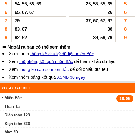
5
54, 55, 55, 59
25, 55, 55, 65
5
6
65, 67, 67
26
6
7
79
37, 67, 67, 87
7
8
83, 87
38
8
9
92, 92
39, 59, 79
9
⇒ Ngoài ra bạn có thể xem thêm:
Xem thêm
thống kê chu kỳ dữ liệu miền Bắc
Xem
để tham khảo dữ liệu
mô phỏng kết quả miền Bắc
Xem
để đối chiếu dữ liệu
thống kê cặp số miền Bắc
Xem thêm bảng kết quả
XSMB 30 ngày
XỔ SỐ ĐẶC BIỆT
Miền Bắc
18:05
Thần Tài
Điện toán 123
Điện toán 636
Max 3D