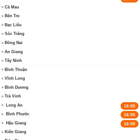
Cà Mau
Bến Tre
Bạc Liêu
Sóc Trăng
Đồng Nai
An Giang
Tây Ninh
Bình Thuận
Vĩnh Long
Bình Dương
Trà Vinh
Long An
16:05
Bình Phước
16:05
Hậu Giang
16:05
Kiên Giang