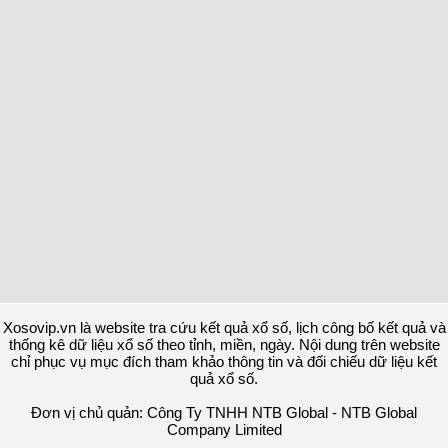
Xosovip.vn là website tra cứu kết quả xổ số, lịch công bố kết quả và
thống kê dữ liệu xổ số theo tỉnh, miền, ngày. Nội dung trên website
chỉ phục vụ mục đích tham khảo thông tin và đối chiếu dữ liệu kết
quả xổ số.
Đơn vị chủ quản: Công Ty TNHH NTB Global - NTB Global
Company Limited