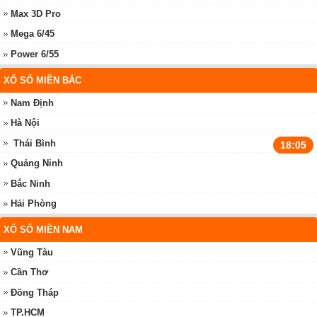
Max 3D Pro
Mega 6/45
Power 6/55
XỔ SỐ MIỀN BẮC
Nam Định
Hà Nội
Thái Bình
18:05
Quảng Ninh
Bắc Ninh
Hải Phòng
XỔ SỐ MIỀN NAM
Vũng Tàu
Cần Thơ
Đồng Tháp
TP.HCM