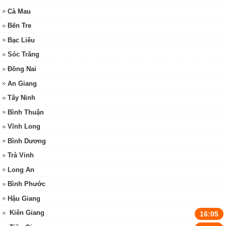
Cà Mau
Bến Tre
Bạc Liêu
Sóc Trăng
Đồng Nai
An Giang
Tây Ninh
Bình Thuận
Vĩnh Long
Bình Dương
Trà Vinh
Long An
Bình Phước
Hậu Giang
Kiên Giang
16:05