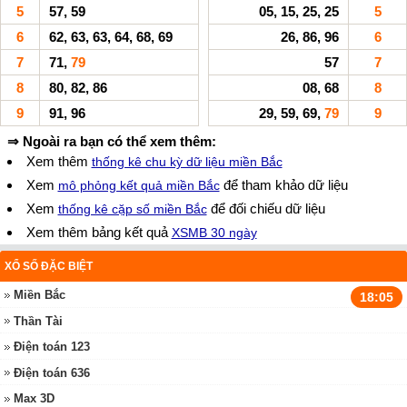
5
57, 59
05, 15, 25, 25
5
6
62, 63, 63, 64, 68, 69
26, 86, 96
6
7
71,
79
57
7
8
80, 82, 86
08, 68
8
9
91, 96
29, 59, 69,
79
9
⇒ Ngoài ra bạn có thể xem thêm:
Xem thêm
thống kê chu kỳ dữ liệu miền Bắc
Xem
để tham khảo dữ liệu
mô phỏng kết quả miền Bắc
Xem
để đối chiếu dữ liệu
thống kê cặp số miền Bắc
Xem thêm bảng kết quả
XSMB 30 ngày
XỔ SỐ ĐẶC BIỆT
Miền Bắc
18:05
Thần Tài
Điện toán 123
Điện toán 636
Max 3D