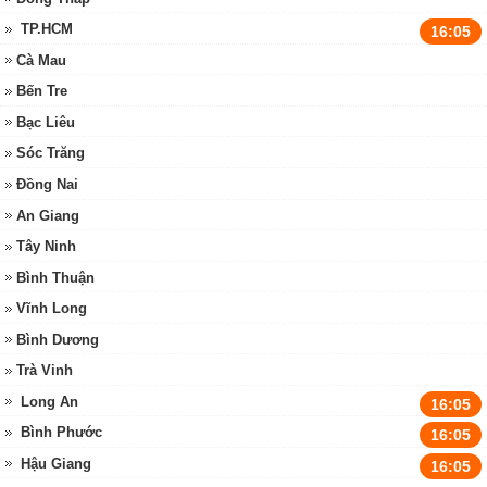
TP.HCM
16:05
Cà Mau
Bến Tre
Bạc Liêu
Sóc Trăng
Đồng Nai
An Giang
Tây Ninh
Bình Thuận
Vĩnh Long
Bình Dương
Trà Vinh
Long An
16:05
Bình Phước
16:05
Hậu Giang
16:05