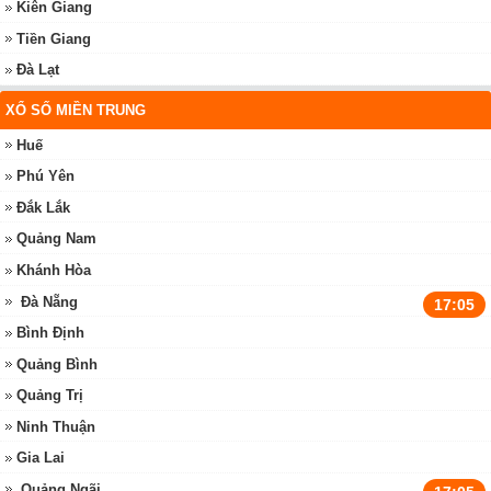
Kiên Giang
Tiền Giang
Đà Lạt
XỔ SỐ MIỀN TRUNG
Huế
Phú Yên
Đắk Lắk
Quảng Nam
Khánh Hòa
Đà Nẵng
17:05
Bình Định
Quảng Bình
Quảng Trị
Ninh Thuận
Gia Lai
Quảng Ngãi