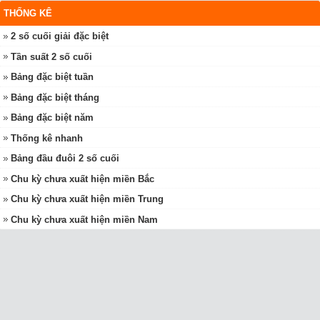
THỐNG KÊ
2 số cuối giải đặc biệt
Tần suất 2 số cuối
Bảng đặc biệt tuần
Bảng đặc biệt tháng
Bảng đặc biệt năm
Thống kê nhanh
Bảng đầu đuôi 2 số cuối
Chu kỳ chưa xuất hiện miền Bắc
Chu kỳ chưa xuất hiện miền Trung
Chu kỳ chưa xuất hiện miền Nam