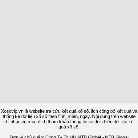
Xosovip.vn là website tra cứu kết quả xổ số, lịch công bố kết quả và
thống kê dữ liệu xổ số theo tỉnh, miền, ngày. Nội dung trên website
chỉ phục vụ mục đích tham khảo thông tin và đối chiếu dữ liệu kết
quả xổ số.
Đơn vị chủ quản: Công Ty TNHH NTB Global - NTB Global