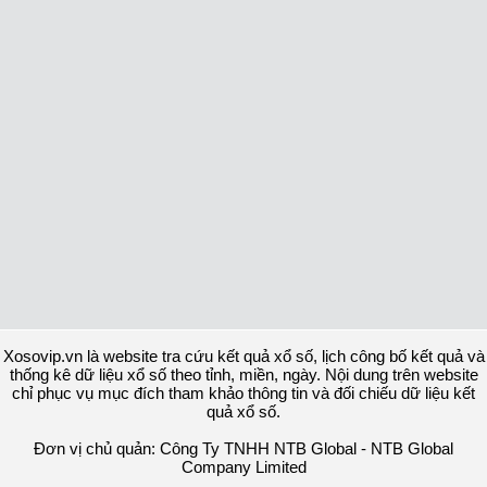
Xosovip.vn là website tra cứu kết quả xổ số, lịch công bố kết quả và
thống kê dữ liệu xổ số theo tỉnh, miền, ngày. Nội dung trên website
chỉ phục vụ mục đích tham khảo thông tin và đối chiếu dữ liệu kết
quả xổ số.
Đơn vị chủ quản: Công Ty TNHH NTB Global - NTB Global
Company Limited