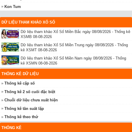
Kon Tum
DỮ LIỆU THAM KHẢO XỔ SỐ
Dữ liệu tham khảo Xổ Số Miền Bắc ngày 08/08/2026 - Thống kê
XSMB 08-08-2026
Dữ liệu tham khảo Xổ Số Miền Trung ngày 08/08/2026 - Thống
kê XSMT 08-08-2026
Dữ liệu tham khảo Xổ Số Miền Nam ngày 08/08/2026 - Thống
kê XSMN 08-08-2026
THỐNG KÊ DỮ LIỆU
Thống kê cặp số
Thống kê 2 số cuối đặc biệt
Chuỗi dữ liệu chưa xuất hiện
Thống kê tần suất lặp
Thống kê theo thứ
THỐNG KÊ