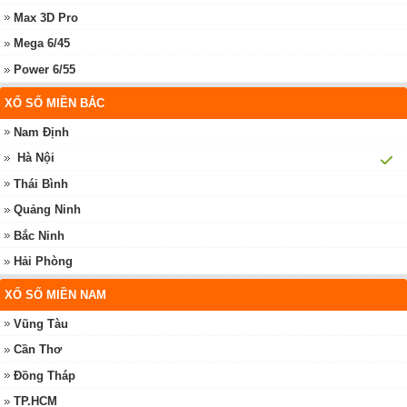
Max 3D Pro
Mega 6/45
Power 6/55
XỔ SỐ MIỀN BẮC
Nam Định
Hà Nội
Thái Bình
Quảng Ninh
Bắc Ninh
Hải Phòng
XỔ SỐ MIỀN NAM
Vũng Tàu
Cần Thơ
Đồng Tháp
TP.HCM