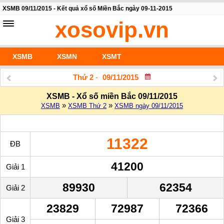
XSMB 09/11/2015 - Kết quả xổ số Miền Bắc ngày 09-11-2015
xosovip.vn
XSMB
XSMN
XSMT
Thứ 2
-
XSMB - Xổ số miền Bắc 09/11/2015
»
»
XSMB
XSMB Thứ 2
XSMB ngày 09/11/2015
11322
ĐB
41200
Giải 1
89930
62354
Giải 2
23829
72987
72366
Giải 3