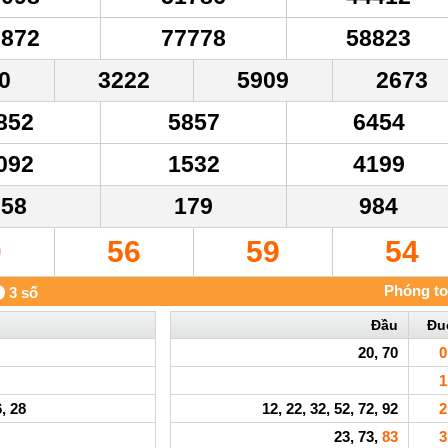
7872
77778
58823
0
3222
5909
2673
852
5857
6454
092
1532
4199
358
179
984
0
56
59
54
Đầu
Đu
20, 70
0
1
6, 28
12, 22, 32, 52, 72, 92
2
23, 73,
83
3