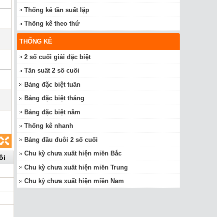
Thống kê tần suất lặp
Thống kê theo thứ
THỐNG KÊ
2 số cuối giải đặc biệt
Tần suất 2 số cuối
Bảng đặc biệt tuần
Bảng đặc biệt tháng
Bảng đặc biệt năm
Thống kê nhanh
Bảng đầu đuôi 2 số cuối
Chu kỳ chưa xuất hiện miền Bắc
ôi
Chu kỳ chưa xuất hiện miền Trung
Chu kỳ chưa xuất hiện miền Nam