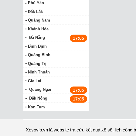
Phú Yên
Đắk Lắk
Quảng Nam
Khánh Hòa
Đà Nẵng
17:05
Bình Định
Quảng Bình
Quảng Trị
Ninh Thuận
Gia Lai
Quảng Ngãi
17:05
Đắk Nông
17:05
Kon Tum
Xosovip.vn là website tra cứu kết quả xổ số, lịch công 