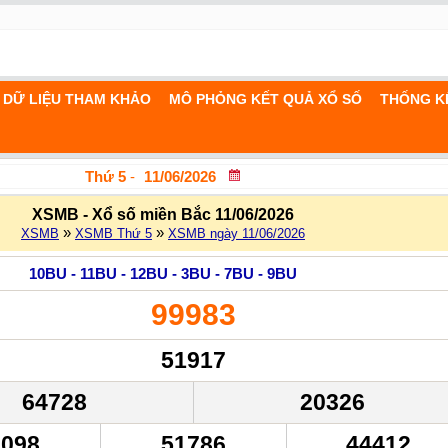
DỮ LIỆU THAM KHẢO
MÔ PHỎNG KẾT QUẢ XỔ SỐ
THỐNG K
Thứ 5
-
XSMB - Xổ số miền Bắc 11/06/2026
»
»
XSMB
XSMB Thứ 5
XSMB ngày 11/06/2026
10BU - 11BU - 12BU - 3BU - 7BU - 9BU
99983
51917
64728
20326
3098
51786
44412