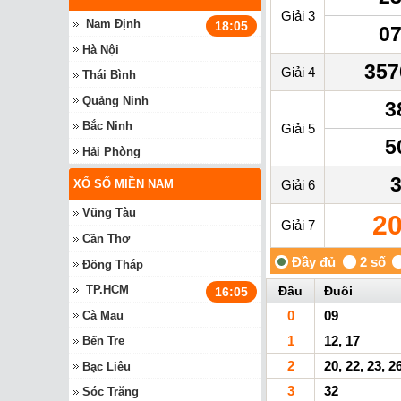
Giải 3
Nam Định
18:05
0
Hà Nội
357
Giải 4
Thái Bình
Quảng Ninh
3
Bắc Ninh
Giải 5
5
Hải Phòng
Giải 6
XỔ SỐ MIỀN NAM
Vũng Tàu
2
Giải 7
Cần Thơ
Đồng Tháp
TP.HCM
Đầu
Đuôi
16:05
0
09
Cà Mau
1
12, 17
Bến Tre
2
20, 22, 23, 2
Bạc Liêu
3
32
Sóc Trăng