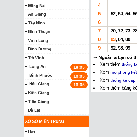
4
Đồng Nai
5
52, 54, 54, 5
An Giang
6
Tây Ninh
7
70, 72, 73, 7
Bình Thuận
8
83
, 84, 86
Vĩnh Long
9
92, 98, 99
Bình Dương
⇒ Ngoài ra bạn có t
Trà Vinh
Xem thêm
thống k
Long An
16:05
Xem
mô phỏng kết
Bình Phước
16:05
Xem
thống kê cặp
Hậu Giang
16:05
Xem thêm bảng kế
Kiên Giang
Tiền Giang
Đà Lạt
XỔ SỐ MIỀN TRUNG
Huế