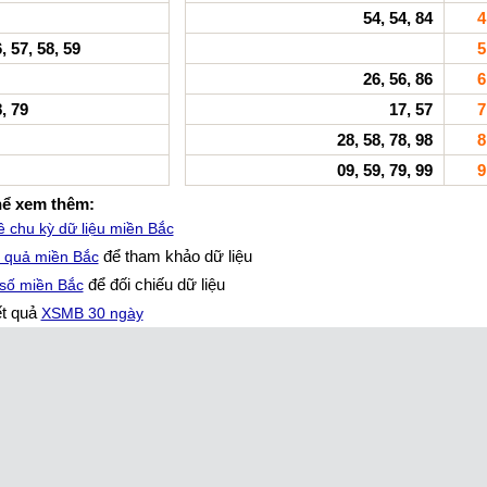
54, 54, 84
4
6, 57, 58, 59
5
26, 56, 86
6
8, 79
17, 57
7
28, 58, 78, 98
8
09, 59, 79, 99
9
hể xem thêm:
ê chu kỳ dữ liệu miền Bắc
để tham khảo dữ liệu
 quả miền Bắc
để đối chiếu dữ liệu
 số miền Bắc
t quả
XSMB 30 ngày