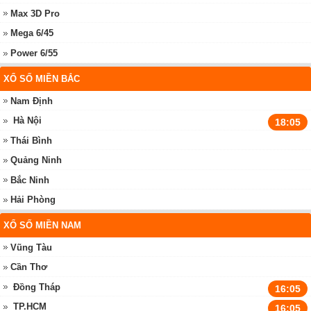
Max 3D Pro
Mega 6/45
Power 6/55
XỔ SỐ MIỀN BẮC
Nam Định
Hà Nội
18:05
Thái Bình
Quảng Ninh
Bắc Ninh
Hải Phòng
XỔ SỐ MIỀN NAM
Vũng Tàu
Cần Thơ
Đồng Tháp
16:05
TP.HCM
16:05