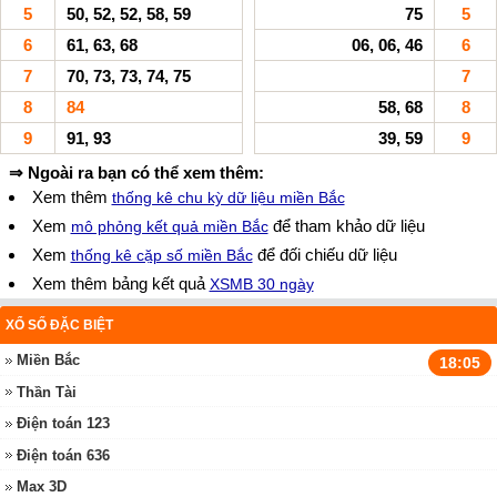
5
50, 52, 52, 58, 59
75
5
6
61, 63, 68
06, 06, 46
6
7
70, 73, 73, 74, 75
7
8
84
58, 68
8
9
91, 93
39, 59
9
⇒ Ngoài ra bạn có thể xem thêm:
Xem thêm
thống kê chu kỳ dữ liệu miền Bắc
Xem
để tham khảo dữ liệu
mô phỏng kết quả miền Bắc
Xem
để đối chiếu dữ liệu
thống kê cặp số miền Bắc
Xem thêm bảng kết quả
XSMB 30 ngày
XỔ SỐ ĐẶC BIỆT
Miền Bắc
18:05
Thần Tài
Điện toán 123
Điện toán 636
Max 3D