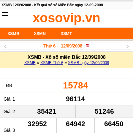
XSMB 12/09/2008 - Kết quả xổ số Miền Bắc ngày 12-09-2008
xosovip.vn
XSMB
XSMN
XSMT
Thứ 6
-
XSMB - Xổ số miền Bắc 12/09/2008
»
»
XSMB
XSMB Thứ 6
XSMB ngày 12/09/2008
15784
ĐB
96114
Giải 1
35421
51246
Giải 2
32952
64942
66450
Giải 3