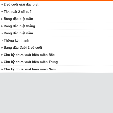
2 số cuối giải đặc biệt
Tần suất 2 số cuối
Bảng đặc biệt tuần
Bảng đặc biệt tháng
Bảng đặc biệt năm
Thống kê nhanh
Bảng đầu đuôi 2 số cuối
Chu kỳ chưa xuất hiện miền Bắc
Chu kỳ chưa xuất hiện miền Trung
Chu kỳ chưa xuất hiện miền Nam