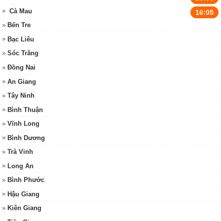
Cà Mau
16:05
Bến Tre
Bạc Liêu
Sóc Trăng
Đồng Nai
An Giang
Tây Ninh
Bình Thuận
Vĩnh Long
Bình Dương
Trà Vinh
Long An
Bình Phước
Hậu Giang
Kiên Giang