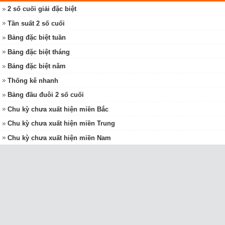
2 số cuối giải đặc biệt
Tần suất 2 số cuối
Bảng đặc biệt tuần
Bảng đặc biệt tháng
Bảng đặc biệt năm
Thống kê nhanh
Bảng đầu đuôi 2 số cuối
Chu kỳ chưa xuất hiện miền Bắc
Chu kỳ chưa xuất hiện miền Trung
Chu kỳ chưa xuất hiện miền Nam