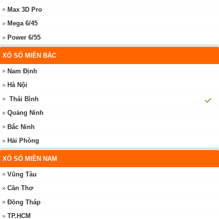
Max 3D Pro
Mega 6/45
Power 6/55
XỔ SỐ MIỀN BẮC
Nam Định
Hà Nội
Thái Bình
Quảng Ninh
Bắc Ninh
Hải Phòng
XỔ SỐ MIỀN NAM
Vũng Tàu
Cần Thơ
Đồng Tháp
TP.HCM