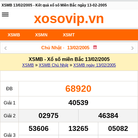
XSMB 13/02/2005 - Kết quả xổ số Miền Bắc ngày 13-02-2005
xosovip.vn
XSMB
XSMN
XSMT
Chủ Nhật
-
XSMB - Xổ số miền Bắc 13/02/2005
»
»
XSMB
XSMB Chủ Nhật
XSMB ngày 13/02/2005
68920
ĐB
40539
Giải 1
02975
46384
Giải 2
53606
13265
05082
Giải 3