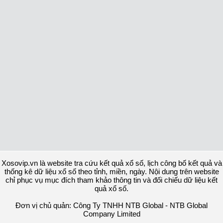
Xosovip.vn là website tra cứu kết quả xổ số, lịch công bố kết quả và
thống kê dữ liệu xổ số theo tỉnh, miền, ngày. Nội dung trên website
chỉ phục vụ mục đích tham khảo thông tin và đối chiếu dữ liệu kết
quả xổ số.
Đơn vị chủ quản: Công Ty TNHH NTB Global - NTB Global
Company Limited