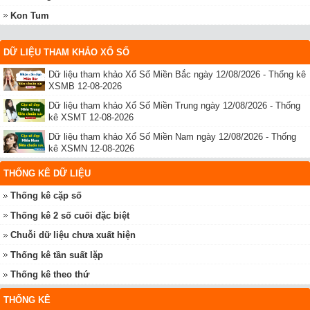
Kon Tum
DỮ LIỆU THAM KHẢO XỔ SỐ
Dữ liệu tham khảo Xổ Số Miền Bắc ngày 12/08/2026 - Thống kê
XSMB 12-08-2026
Dữ liệu tham khảo Xổ Số Miền Trung ngày 12/08/2026 - Thống
kê XSMT 12-08-2026
Dữ liệu tham khảo Xổ Số Miền Nam ngày 12/08/2026 - Thống
kê XSMN 12-08-2026
THỐNG KÊ DỮ LIỆU
Thống kê cặp số
Thống kê 2 số cuối đặc biệt
Chuỗi dữ liệu chưa xuất hiện
Thống kê tần suất lặp
Thống kê theo thứ
THỐNG KÊ