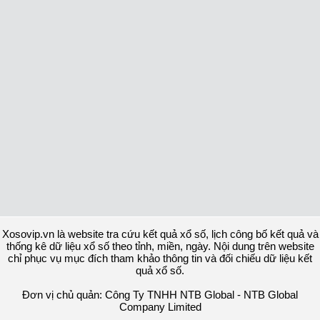
Xosovip.vn là website tra cứu kết quả xổ số, lịch công bố kết quả và
thống kê dữ liệu xổ số theo tỉnh, miền, ngày. Nội dung trên website
chỉ phục vụ mục đích tham khảo thông tin và đối chiếu dữ liệu kết
quả xổ số.
Đơn vị chủ quản: Công Ty TNHH NTB Global - NTB Global
Company Limited