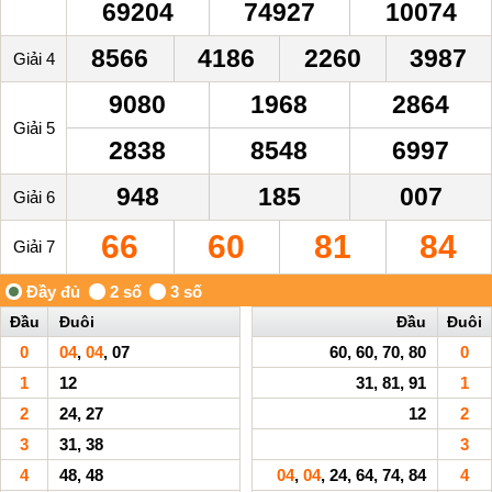
69204
74927
10074
8566
4186
2260
3987
Giải 4
9080
1968
2864
Giải 5
2838
8548
6997
948
185
007
Giải 6
66
60
81
84
Giải 7
Đầu
Đuôi
Đầu
Đuôi
0
04
,
04
, 07
60, 60, 70, 80
0
1
12
31, 81, 91
1
2
24, 27
12
2
3
31, 38
3
4
48, 48
04
,
04
, 24, 64, 74, 84
4