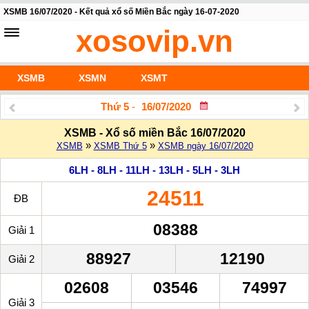
XSMB 16/07/2020 - Kết quả xổ số Miền Bắc ngày 16-07-2020
xosovip.vn
XSMB
XSMN
XSMT
Thứ 5
-
XSMB - Xổ số miền Bắc 16/07/2020
»
»
XSMB
XSMB Thứ 5
XSMB ngày 16/07/2020
6LH - 8LH - 11LH - 13LH - 5LH - 3LH
24511
ĐB
08388
Giải 1
88927
12190
Giải 2
02608
03546
74997
Giải 3