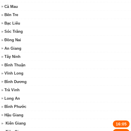
Cà Mau
Bến Tre
Bạc Liêu
Sóc Trăng
Đồng Nai
An Giang
Tây Ninh
Bình Thuận
Vĩnh Long
Bình Dương
Trà Vinh
Long An
Bình Phước
Hậu Giang
Kiên Giang
16:05