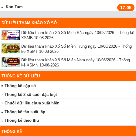
Kon Tum
17:05
DỮ LIỆU THAM KHẢO XỔ SỐ
Dữ liệu tham khảo Xổ Số Miền Bắc ngày 10/08/2026 - Thống kê
XSMB 10-08-2026
Dữ liệu tham khảo Xổ Số Miền Trung ngày 10/08/2026 - Thống
kê XSMT 10-08-2026
Dữ liệu tham khảo Xổ Số Miền Nam ngày 10/08/2026 - Thống
kê XSMN 10-08-2026
THỐNG KÊ DỮ LIỆU
Thống kê cặp số
Thống kê 2 số cuối đặc biệt
Chuỗi dữ liệu chưa xuất hiện
Thống kê tần suất lặp
Thống kê theo thứ
THỐNG KÊ