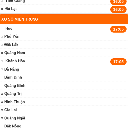
Tiền Giang
16:05
Đà Lạt
16:05
XỔ SỐ MIỀN TRUNG
Huế
17:05
Phú Yên
Đắk Lắk
Quảng Nam
Khánh Hòa
17:05
Đà Nẵng
Bình Định
Quảng Bình
Quảng Trị
Ninh Thuận
Gia Lai
Quảng Ngãi
Đắk Nông