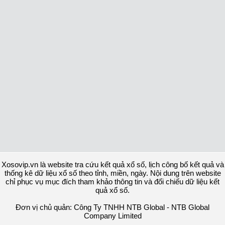
Xosovip.vn là website tra cứu kết quả xổ số, lịch công bố kết quả và
thống kê dữ liệu xổ số theo tỉnh, miền, ngày. Nội dung trên website
chỉ phục vụ mục đích tham khảo thông tin và đối chiếu dữ liệu kết
quả xổ số.
Đơn vị chủ quản: Công Ty TNHH NTB Global - NTB Global
Company Limited