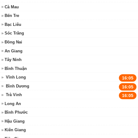
Cà Mau
Bến Tre
Bạc Liêu
Sóc Trăng
Đồng Nai
An Giang
Tây Ninh
Bình Thuận
Vĩnh Long
16:05
Bình Dương
16:05
Trà Vinh
16:05
Long An
Bình Phước
Hậu Giang
Kiên Giang