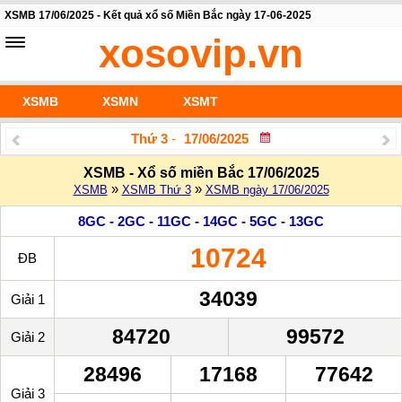
XSMB 17/06/2025 - Kết quả xổ số Miền Bắc ngày 17-06-2025
xosovip.vn
XSMB
XSMN
XSMT
Thứ 3
-
XSMB - Xổ số miền Bắc 17/06/2025
»
»
XSMB
XSMB Thứ 3
XSMB ngày 17/06/2025
8GC - 2GC - 11GC - 14GC - 5GC - 13GC
10724
ĐB
34039
Giải 1
84720
99572
Giải 2
28496
17168
77642
Giải 3