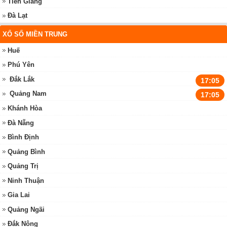
Tiền Giang
Đà Lạt
XỔ SỐ MIỀN TRUNG
Huế
Phú Yên
Đắk Lắk
17:05
Quảng Nam
17:05
Khánh Hòa
Đà Nẵng
Bình Định
Quảng Bình
Quảng Trị
Ninh Thuận
Gia Lai
Quảng Ngãi
Đắk Nông