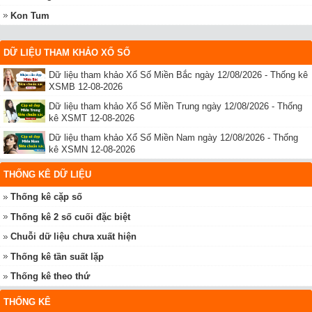
Kon Tum
DỮ LIỆU THAM KHẢO XỔ SỐ
Dữ liệu tham khảo Xổ Số Miền Bắc ngày 12/08/2026 - Thống kê
XSMB 12-08-2026
Dữ liệu tham khảo Xổ Số Miền Trung ngày 12/08/2026 - Thống
kê XSMT 12-08-2026
Dữ liệu tham khảo Xổ Số Miền Nam ngày 12/08/2026 - Thống
kê XSMN 12-08-2026
THỐNG KÊ DỮ LIỆU
Thống kê cặp số
Thống kê 2 số cuối đặc biệt
Chuỗi dữ liệu chưa xuất hiện
Thống kê tần suất lặp
Thống kê theo thứ
THỐNG KÊ