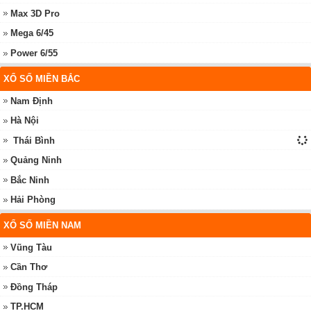
Max 3D Pro
Mega 6/45
Power 6/55
XỔ SỐ MIỀN BẮC
Nam Định
Hà Nội
Thái Bình
Quảng Ninh
Bắc Ninh
Hải Phòng
XỔ SỐ MIỀN NAM
Vũng Tàu
Cần Thơ
Đồng Tháp
TP.HCM