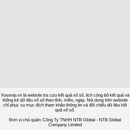
Xosovip.vn là website tra cứu kết quả xổ số, lịch công bố kết quả và
thống kê dữ liệu xổ số theo tỉnh, miền, ngày. Nội dung trên website
chỉ phục vụ mục đích tham khảo thông tin và đối chiếu dữ liệu kết
quả xổ số.
Đơn vị chủ quản: Công Ty TNHH NTB Global - NTB Global
Company Limited