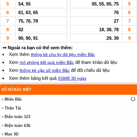
5
54, 55
05, 55, 65, 75
5
6
61, 63, 65
76
6
7
75, 76, 78
27
7
8
82
18, 38, 78
8
9
90, 90, 91
29, 39
9
⇒ Ngoài ra bạn có thể xem thêm:
Xem thêm
thống kê chu kỳ dữ liệu miền Bắc
Xem
để tham khảo dữ liệu
mô phỏng kết quả miền Bắc
Xem
để đối chiếu dữ liệu
thống kê cặp số miền Bắc
Xem thêm bảng kết quả
XSMB 30 ngày
XỔ SỐ ĐẶC BIỆT
Miền Bắc
Thần Tài
Điện toán 123
Điện toán 636
Max 3D