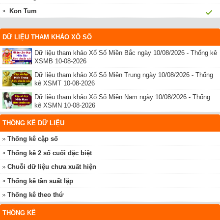
Kon Tum
DỮ LIỆU THAM KHẢO XỔ SỐ
Dữ liệu tham khảo Xổ Số Miền Bắc ngày 10/08/2026 - Thống kê
XSMB 10-08-2026
Dữ liệu tham khảo Xổ Số Miền Trung ngày 10/08/2026 - Thống
kê XSMT 10-08-2026
Dữ liệu tham khảo Xổ Số Miền Nam ngày 10/08/2026 - Thống
kê XSMN 10-08-2026
THỐNG KÊ DỮ LIỆU
Thống kê cặp số
Thống kê 2 số cuối đặc biệt
Chuỗi dữ liệu chưa xuất hiện
Thống kê tần suất lặp
Thống kê theo thứ
THỐNG KÊ