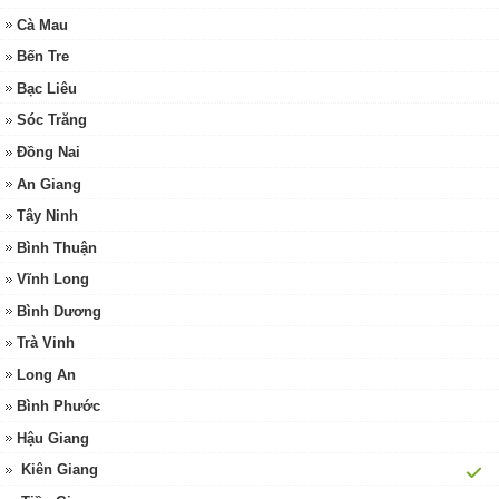
Cà Mau
Bến Tre
Bạc Liêu
Sóc Trăng
Đồng Nai
An Giang
Tây Ninh
Bình Thuận
Vĩnh Long
Bình Dương
Trà Vinh
Long An
Bình Phước
Hậu Giang
Kiên Giang