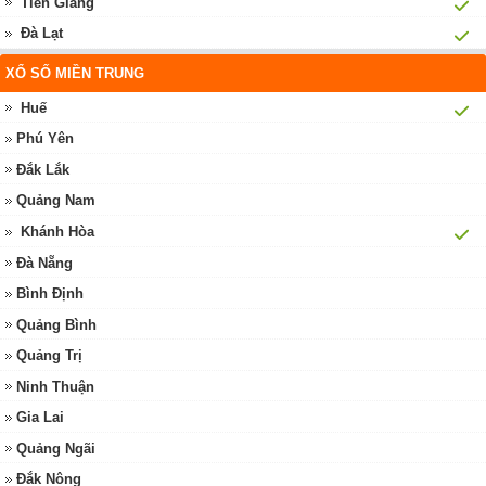
Tiền Giang
Đà Lạt
XỔ SỐ MIỀN TRUNG
Huế
Phú Yên
Đắk Lắk
Quảng Nam
Khánh Hòa
Đà Nẵng
Bình Định
Quảng Bình
Quảng Trị
Ninh Thuận
Gia Lai
Quảng Ngãi
Đắk Nông