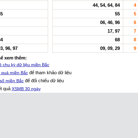
44, 54, 64, 84
4
55
55
5
06, 46, 96
6
17, 97
7
84
68
8
93, 96, 97
09, 09, 29
9
hể xem thêm:
ê chu kỳ dữ liệu miền Bắc
để tham khảo dữ liệu
 quả miền Bắc
để đối chiếu dữ liệu
 số miền Bắc
t quả
XSMB 30 ngày