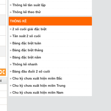
Thống kê tần suất lặp
Thống kê theo thứ
THỐNG KÊ
2 số cuối giải đặc biệt
Tần suất 2 số cuối
Bảng đặc biệt tuần
Bảng đặc biệt tháng
Bảng đặc biệt năm
Thống kê nhanh
Bảng đầu đuôi 2 số cuối
Chu kỳ chưa xuất hiện miền Bắc
i
Chu kỳ chưa xuất hiện miền Trung
Chu kỳ chưa xuất hiện miền Nam