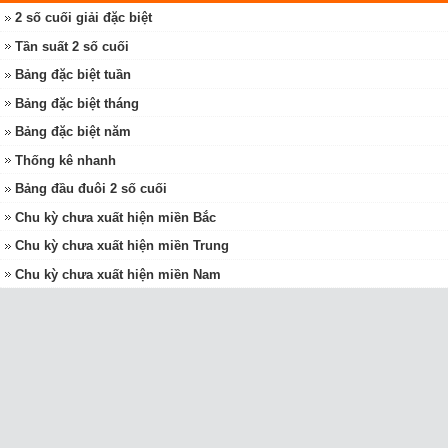
2 số cuối giải đặc biệt
Tần suất 2 số cuối
Bảng đặc biệt tuần
Bảng đặc biệt tháng
Bảng đặc biệt năm
Thống kê nhanh
Bảng đầu đuôi 2 số cuối
Chu kỳ chưa xuất hiện miền Bắc
Chu kỳ chưa xuất hiện miền Trung
Chu kỳ chưa xuất hiện miền Nam