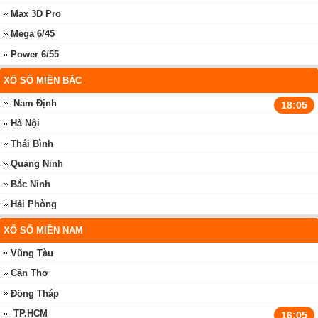
Max 3D Pro
Mega 6/45
Power 6/55
XỔ SỐ MIỀN BẮC
Nam Định
18:05
Hà Nội
Thái Bình
Quảng Ninh
Bắc Ninh
Hải Phòng
XỔ SỐ MIỀN NAM
Vũng Tàu
Cần Thơ
Đồng Tháp
TP.HCM
16:05