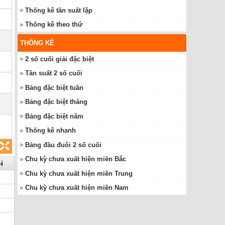
Thống kê tần suất lặp
Thống kê theo thứ
THỐNG KÊ
2 số cuối giải đặc biệt
Tần suất 2 số cuối
Bảng đặc biệt tuần
Bảng đặc biệt tháng
Bảng đặc biệt năm
Thống kê nhanh
Bảng đầu đuôi 2 số cuối
Chu kỳ chưa xuất hiện miền Bắc
i
Chu kỳ chưa xuất hiện miền Trung
Chu kỳ chưa xuất hiện miền Nam