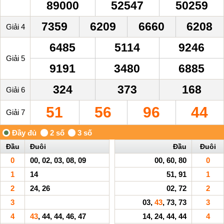
89000
52547
50259
7359
6209
6660
6208
Giải 4
6485
5114
9246
Giải 5
9191
3480
6885
324
373
168
Giải 6
51
56
96
44
Giải 7
Đầu
Đuôi
Đầu
Đuôi
0
00, 02, 03, 08, 09
00, 60, 80
0
1
14
51, 91
1
2
24, 26
02, 72
2
3
03,
43
, 73, 73
3
4
43
, 44, 44, 46, 47
14, 24, 44, 44
4