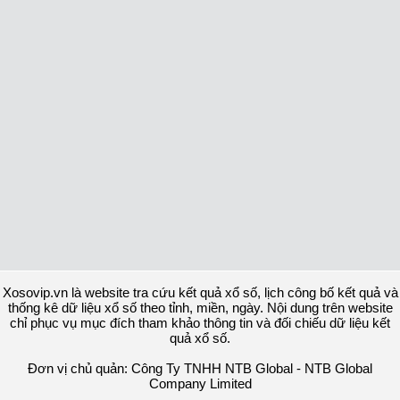
Xosovip.vn là website tra cứu kết quả xổ số, lịch công bố kết quả và
thống kê dữ liệu xổ số theo tỉnh, miền, ngày. Nội dung trên website
chỉ phục vụ mục đích tham khảo thông tin và đối chiếu dữ liệu kết
quả xổ số.
Đơn vị chủ quản: Công Ty TNHH NTB Global - NTB Global
Company Limited