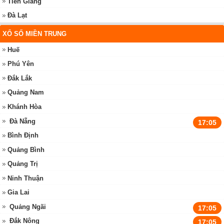
Tiền Giang
Đà Lạt
XỔ SỐ MIỀN TRUNG
Huế
Phú Yên
Đắk Lắk
Quảng Nam
Khánh Hòa
Đà Nẵng
17:05
Bình Định
Quảng Bình
Quảng Trị
Ninh Thuận
Gia Lai
Quảng Ngãi
17:05
Đắk Nông
17:05