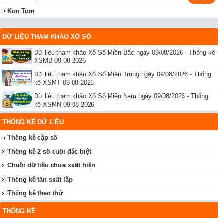
Kon Tum
DỮ LIỆU THAM KHẢO XỔ SỐ
Dữ liệu tham khảo Xổ Số Miền Bắc ngày 09/08/2026 - Thống kê
XSMB 09-08-2026
Dữ liệu tham khảo Xổ Số Miền Trung ngày 09/08/2026 - Thống
kê XSMT 09-08-2026
Dữ liệu tham khảo Xổ Số Miền Nam ngày 09/08/2026 - Thống
kê XSMN 09-08-2026
THỐNG KÊ DỮ LIỆU
Thống kê cặp số
Thống kê 2 số cuối đặc biệt
Chuỗi dữ liệu chưa xuất hiện
Thống kê tần suất lặp
Thống kê theo thứ
THỐNG KÊ