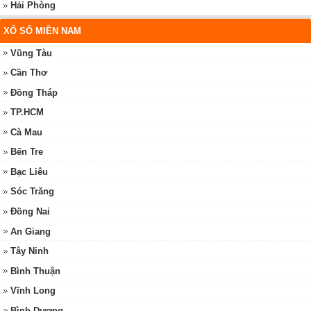
Hải Phòng
XỔ SỐ MIỀN NAM
Vũng Tàu
Cần Thơ
Đồng Tháp
TP.HCM
Cà Mau
Bến Tre
Bạc Liêu
Sóc Trăng
Đồng Nai
An Giang
Tây Ninh
Bình Thuận
Vĩnh Long
Bình Dương