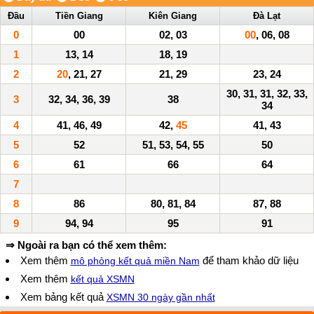
Đầu
Tiền Giang
Kiên Giang
Đà Lạt
0
00
02, 03
00
, 06, 08
1
13, 14
18, 19
2
20
, 21, 27
21, 29
23, 24
30, 31, 31, 32, 33,
3
32, 34, 36, 39
38
34
4
41, 46, 49
42,
45
41, 43
5
52
51, 53, 54, 55
50
6
61
66
64
7
8
86
80, 81, 84
87, 88
9
94, 94
95
91
⇒ Ngoài ra bạn có thể xem thêm:
Xem thêm
để tham khảo dữ liệu
mô phỏng kết quả miền Nam
Xem thêm
kết quả XSMN
Xem bảng kết quả
XSMN 30 ngày gần nhất