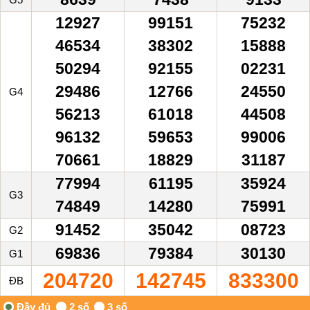
12927
99151
75232
46534
38302
15888
50294
92155
02231
29486
12766
24550
G4
56213
61018
44508
96132
59653
99006
70661
18829
31187
77994
61195
35924
G3
74849
14280
75991
91452
35042
08723
G2
69836
79384
30130
G1
204720
142745
833300
ĐB