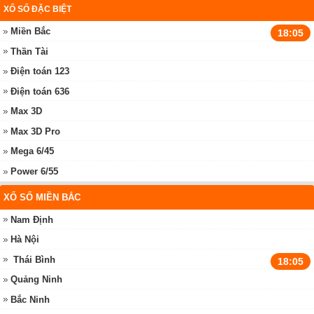
XỔ SỐ ĐẶC BIỆT
Miền Bắc
18:05
Thần Tài
Điện toán 123
Điện toán 636
Max 3D
Max 3D Pro
Mega 6/45
Power 6/55
XỔ SỐ MIỀN BẮC
Nam Định
Hà Nội
Thái Bình
18:05
Quảng Ninh
Bắc Ninh