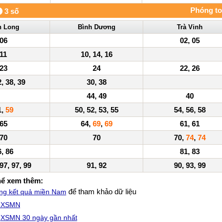
h Long
Bình Dương
Trà Vinh
06
02, 05
11
10, 14, 16
23
24
22, 26
2, 38, 39
30, 38
44, 49
40
1,
59
50, 52, 53, 55
54, 56, 58
65
64,
69
,
69
61, 61
70
70
70,
74
,
74
, 86
81, 83
 97, 97, 99
91, 92
90, 93, 99
hể xem thêm:
để tham khảo dữ liệu
ng kết quả miền Nam
ả XSMN
ả
XSMN 30 ngày gần nhất