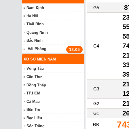
8
G5
Nam Định
2
Hà Nội
Thái Bình
5
Quảng Ninh
5
Bắc Ninh
7
G4
Hải Phòng
18:05
2
XỔ SỐ MIỀN NAM
3
Vũng Tàu
3
Cần Thơ
2
Đồng Tháp
G3
1
TP.HCM
Cà Mau
2
G2
Bến Tre
2
G1
Bạc Liêu
74
ĐB
Sóc Trăng