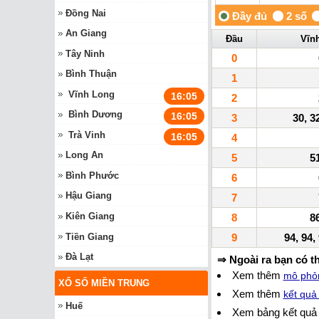
Đồng Nai
An Giang
Đầu
Vĩn
Tây Ninh
0
Bình Thuận
1
Vĩnh Long
16:05
2
Bình Dương
16:05
3
30, 3
Trà Vinh
16:05
4
Long An
5
5
Bình Phước
6
Hậu Giang
7
Kiên Giang
8
86
Tiền Giang
9
94, 94,
Đà Lạt
⇒ Ngoài ra bạn có t
Xem thêm
mô phỏ
XỔ SỐ MIỀN TRUNG
Xem thêm
kết qu
Huế
Xem bảng kết qu