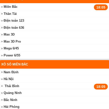
Miền Bắc
18:05
Thần Tài
Điện toán 123
Điện toán 636
Max 3D
Max 3D Pro
Mega 6/45
Power 6/55
XỔ SỐ MIỀN BẮC
Nam Định
Hà Nội
Thái Bình
18:05
Quảng Ninh
Bắc Ninh
Hải Phòng