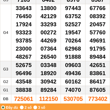
33643
13800
97443
67766
76450
42129
63752
08392
17924
33293
52527
20457
93323
00272
19547
57760
G4
93785
44269
70264
49691
23000
07364
62968
91795
48267
26540
91888
89484
52675
03348
09603
42651
G3
96496
18920
49436
83861
43548
30942
60162
86417
G2
38838
89284
74070
87605
G1
725061
112150
530705
773402
ĐB