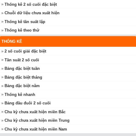
Thống kê 2 số cuối đặc biệt
Chuỗi dữ liệu chưa xuất hiện
Thống kê tần suất lặp
Thống kê theo thứ
THỐNG KÊ
2 số cuối giải đặc biệt
Tần suất 2 số cuối
Bảng đặc biệt tuần
Bảng đặc biệt tháng
Bảng đặc biệt năm
Thống kê nhanh
Bảng đầu đuôi 2 số cuối
Chu kỳ chưa xuất hiện miền Bắc
Chu kỳ chưa xuất hiện miền Trung
Chu kỳ chưa xuất hiện miền Nam