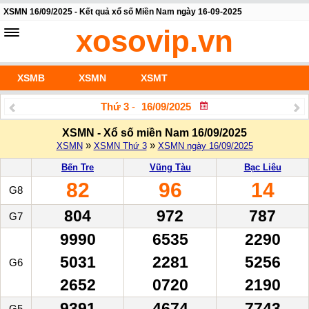
XSMN 16/09/2025 - Kết quả xổ số Miền Nam ngày 16-09-2025
xosovip.vn
XSMB
XSMN
XSMT
Thứ 3
-
XSMN - Xổ số miền Nam 16/09/2025
»
»
XSMN
XSMN Thứ 3
XSMN ngày 16/09/2025
Bến Tre
Vũng Tàu
Bạc Liêu
82
96
14
G8
804
972
787
G7
9990
6535
2290
5031
2281
5256
G6
2652
0720
2190
9391
4674
7743
G5