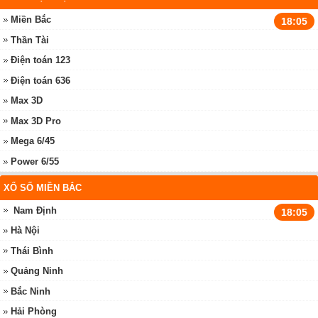
Miền Bắc
18:05
Thần Tài
Điện toán 123
Điện toán 636
Max 3D
Max 3D Pro
Mega 6/45
Power 6/55
XỔ SỐ MIỀN BẮC
Nam Định
18:05
Hà Nội
Thái Bình
Quảng Ninh
Bắc Ninh
Hải Phòng