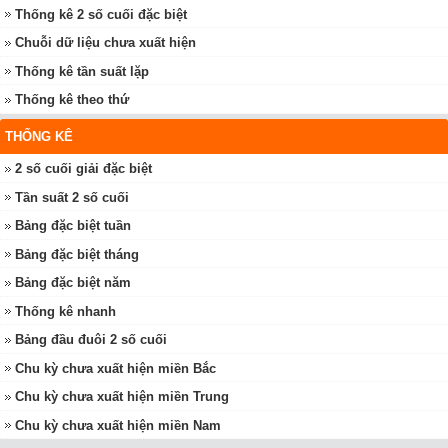
Thống kê 2 số cuối đặc biệt
Chuỗi dữ liệu chưa xuất hiện
Thống kê tần suất lặp
Thống kê theo thứ
THỐNG KÊ
2 số cuối giải đặc biệt
Tần suất 2 số cuối
Bảng đặc biệt tuần
Bảng đặc biệt tháng
Bảng đặc biệt năm
Thống kê nhanh
Bảng đầu đuôi 2 số cuối
Chu kỳ chưa xuất hiện miền Bắc
Chu kỳ chưa xuất hiện miền Trung
Chu kỳ chưa xuất hiện miền Nam