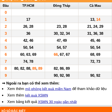
Đầu
TP.HCM
Đồng Tháp
Cà Mau
0
1
17
13,
14
2
26, 28
23, 28
21, 24, 29
3
36
30, 32, 34
31, 36, 38
4
42, 46
47, 49
45, 46
5
50, 54
54, 57
50, 54
6
60, 63, 69
66
, 67, 67
68, 69
7
74, 78
72, 73
8
80, 82, 88,
89
,
89
82, 86, 89
9
90, 92, 98
90, 92
⇒ Ngoài ra bạn có thể xem thêm:
Xem thêm
để tham khảo dữ liệu
mô phỏng kết quả miền Nam
Xem thêm
kết quả XSMN
Xem bảng kết quả
XSMN 30 ngày gần nhất
XỔ SỐ ĐẶC BIỆT