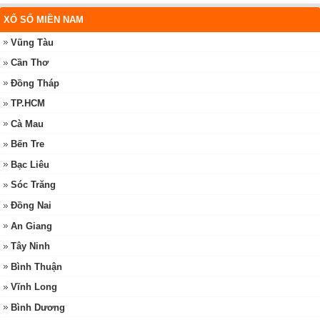
XỔ SỐ MIỀN NAM
Vũng Tàu
Cần Thơ
Đồng Tháp
TP.HCM
Cà Mau
Bến Tre
Bạc Liêu
Sóc Trăng
Đồng Nai
An Giang
Tây Ninh
Bình Thuận
Vĩnh Long
Bình Dương