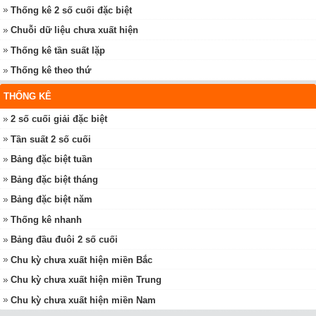
Thống kê 2 số cuối đặc biệt
Chuỗi dữ liệu chưa xuất hiện
Thống kê tần suất lặp
Thống kê theo thứ
THỐNG KÊ
2 số cuối giải đặc biệt
Tần suất 2 số cuối
Bảng đặc biệt tuần
Bảng đặc biệt tháng
Bảng đặc biệt năm
Thống kê nhanh
Bảng đầu đuôi 2 số cuối
Chu kỳ chưa xuất hiện miền Bắc
Chu kỳ chưa xuất hiện miền Trung
Chu kỳ chưa xuất hiện miền Nam