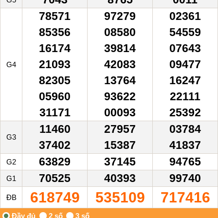
78571
97279
02361
85356
08580
54559
16174
39814
07643
21093
42083
09477
G4
82305
13764
16247
05960
93622
22111
31171
00093
25392
11460
27957
03784
G3
37402
15387
41837
63829
37145
94765
G2
70525
40393
99740
G1
618749
535109
717416
ĐB