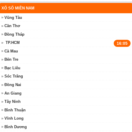
XỔ SỐ MIỀN NAM
Vũng Tàu
Cần Thơ
Đồng Tháp
TP.HCM
16:05
Cà Mau
Bến Tre
Bạc Liêu
Sóc Trăng
Đồng Nai
An Giang
Tây Ninh
Bình Thuận
Vĩnh Long
Bình Dương