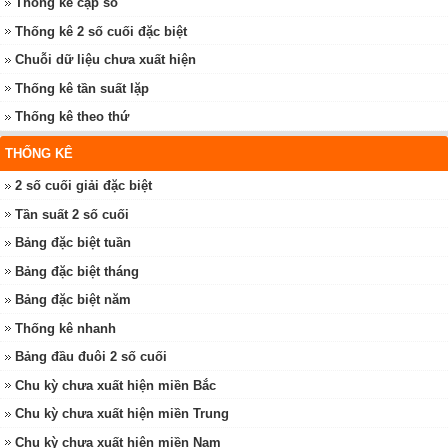
Thống kê cặp số
Thống kê 2 số cuối đặc biệt
Chuỗi dữ liệu chưa xuất hiện
Thống kê tần suất lặp
Thống kê theo thứ
THỐNG KÊ
2 số cuối giải đặc biệt
Tần suất 2 số cuối
Bảng đặc biệt tuần
Bảng đặc biệt tháng
Bảng đặc biệt năm
Thống kê nhanh
Bảng đầu đuôi 2 số cuối
Chu kỳ chưa xuất hiện miền Bắc
Chu kỳ chưa xuất hiện miền Trung
Chu kỳ chưa xuất hiện miền Nam