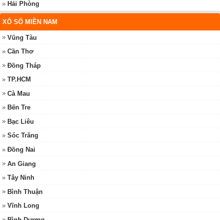
Hải Phòng
XỔ SỐ MIỀN NAM
Vũng Tàu
Cần Thơ
Đồng Tháp
TP.HCM
Cà Mau
Bến Tre
Bạc Liêu
Sóc Trăng
Đồng Nai
An Giang
Tây Ninh
Bình Thuận
Vĩnh Long
Bình Dương