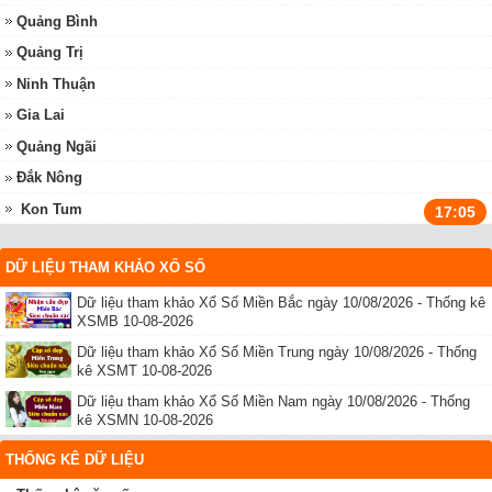
Quảng Bình
Quảng Trị
Ninh Thuận
Gia Lai
Quảng Ngãi
Đắk Nông
Kon Tum
17:05
DỮ LIỆU THAM KHẢO XỔ SỐ
Dữ liệu tham khảo Xổ Số Miền Bắc ngày 10/08/2026 - Thống kê
XSMB 10-08-2026
Dữ liệu tham khảo Xổ Số Miền Trung ngày 10/08/2026 - Thống
kê XSMT 10-08-2026
Dữ liệu tham khảo Xổ Số Miền Nam ngày 10/08/2026 - Thống
kê XSMN 10-08-2026
THỐNG KÊ DỮ LIỆU