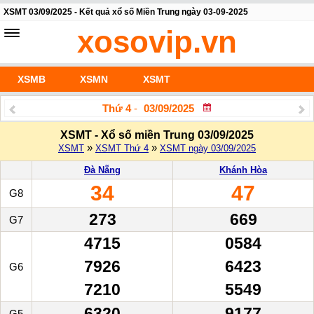
XSMT 03/09/2025 - Kết quả xổ số Miền Trung ngày 03-09-2025
xosovip.vn
XSMB
XSMN
XSMT
Thứ 4
-
XSMT - Xổ số miền Trung 03/09/2025
»
»
XSMT
XSMT Thứ 4
XSMT ngày 03/09/2025
Đà Nẵng
Khánh Hòa
34
47
G8
273
669
G7
4715
0584
7926
6423
G6
7210
5549
6320
9177
G5