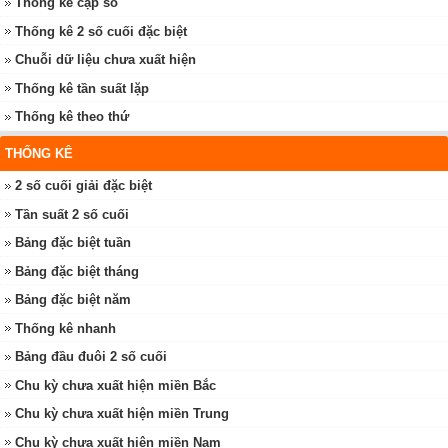
Thống kê cặp số
Thống kê 2 số cuối đặc biệt
Chuỗi dữ liệu chưa xuất hiện
Thống kê tần suất lặp
Thống kê theo thứ
THỐNG KÊ
2 số cuối giải đặc biệt
Tần suất 2 số cuối
Bảng đặc biệt tuần
Bảng đặc biệt tháng
Bảng đặc biệt năm
Thống kê nhanh
Bảng đầu đuôi 2 số cuối
Chu kỳ chưa xuất hiện miền Bắc
Chu kỳ chưa xuất hiện miền Trung
Chu kỳ chưa xuất hiện miền Nam