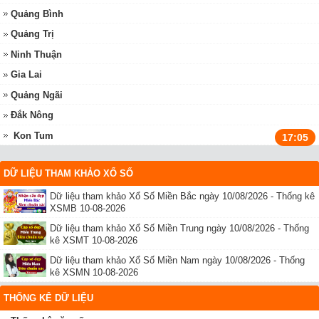
Quảng Bình
Quảng Trị
Ninh Thuận
Gia Lai
Quảng Ngãi
Đắk Nông
Kon Tum
17:05
DỮ LIỆU THAM KHẢO XỔ SỐ
Dữ liệu tham khảo Xổ Số Miền Bắc ngày 10/08/2026 - Thống kê
XSMB 10-08-2026
Dữ liệu tham khảo Xổ Số Miền Trung ngày 10/08/2026 - Thống
kê XSMT 10-08-2026
Dữ liệu tham khảo Xổ Số Miền Nam ngày 10/08/2026 - Thống
kê XSMN 10-08-2026
THỐNG KÊ DỮ LIỆU