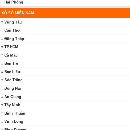
Hải Phòng
XỔ SỐ MIỀN NAM
Vũng Tàu
Cần Thơ
Đồng Tháp
TP.HCM
Cà Mau
Bến Tre
Bạc Liêu
Sóc Trăng
Đồng Nai
An Giang
Tây Ninh
Bình Thuận
Vĩnh Long
Bình Dương