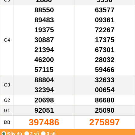
88550
63577
89483
09361
19375
72267
30887
17375
G4
21394
67301
46200
28032
57115
59466
88804
32633
G3
32394
00654
20698
86680
G2
92051
25090
G1
397486
275897
ĐB