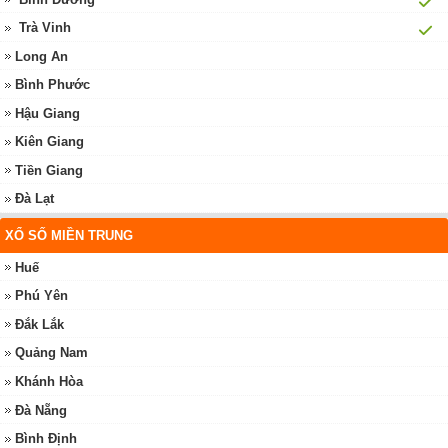
Trà Vinh
Long An
Bình Phước
Hậu Giang
Kiên Giang
Tiền Giang
Đà Lạt
XỔ SỐ MIỀN TRUNG
Huế
Phú Yên
Đắk Lắk
Quảng Nam
Khánh Hòa
Đà Nẵng
Bình Định