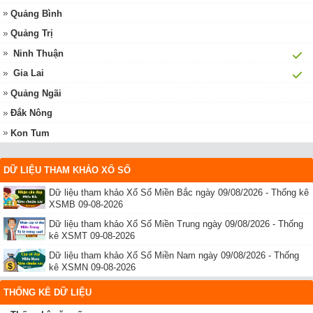
Quảng Bình
Quảng Trị
Ninh Thuận
Gia Lai
Quảng Ngãi
Đắk Nông
Kon Tum
DỮ LIỆU THAM KHẢO XỔ SỐ
Dữ liệu tham khảo Xổ Số Miền Bắc ngày 09/08/2026 - Thống kê
XSMB 09-08-2026
Dữ liệu tham khảo Xổ Số Miền Trung ngày 09/08/2026 - Thống
kê XSMT 09-08-2026
Dữ liệu tham khảo Xổ Số Miền Nam ngày 09/08/2026 - Thống
kê XSMN 09-08-2026
THỐNG KÊ DỮ LIỆU