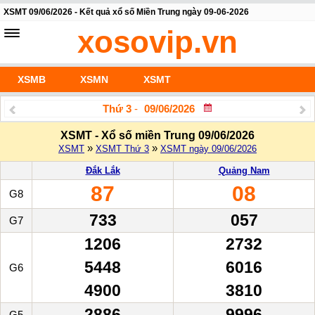
XSMT 09/06/2026 - Kết quả xổ số Miền Trung ngày 09-06-2026
xosovip.vn
XSMB
XSMN
XSMT
Thứ 3
-
XSMT - Xổ số miền Trung 09/06/2026
»
»
XSMT
XSMT Thứ 3
XSMT ngày 09/06/2026
Đắk Lắk
Quảng Nam
87
08
G8
733
057
G7
1206
2732
5448
6016
G6
4900
3810
2886
9996
G5