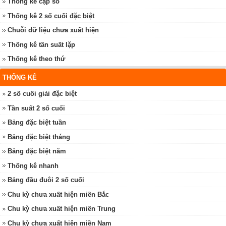
Thống kê cặp số
Thống kê 2 số cuối đặc biệt
Chuỗi dữ liệu chưa xuất hiện
Thống kê tần suất lặp
Thống kê theo thứ
THỐNG KÊ
2 số cuối giải đặc biệt
Tần suất 2 số cuối
Bảng đặc biệt tuần
Bảng đặc biệt tháng
Bảng đặc biệt năm
Thống kê nhanh
Bảng đầu đuôi 2 số cuối
Chu kỳ chưa xuất hiện miền Bắc
Chu kỳ chưa xuất hiện miền Trung
Chu kỳ chưa xuất hiện miền Nam