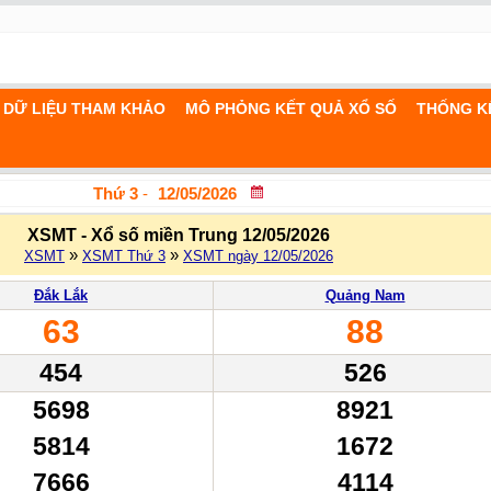
DỮ LIỆU THAM KHẢO
MÔ PHỎNG KẾT QUẢ XỔ SỐ
THỐNG K
Thứ 3
-
XSMT - Xổ số miền Trung 12/05/2026
»
»
XSMT
XSMT Thứ 3
XSMT ngày 12/05/2026
Đắk Lắk
Quảng Nam
63
88
454
526
5698
8921
5814
1672
7666
4114