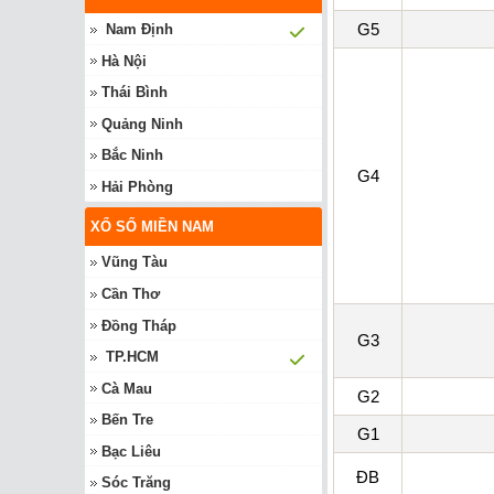
G5
Nam Định
Hà Nội
Thái Bình
Quảng Ninh
Bắc Ninh
G4
Hải Phòng
XỔ SỐ MIỀN NAM
Vũng Tàu
Cần Thơ
Đồng Tháp
G3
TP.HCM
Cà Mau
G2
Bến Tre
G1
Bạc Liêu
ĐB
Sóc Trăng