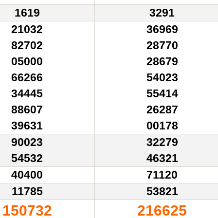
1619
3291
21032
36969
82702
28770
05000
28679
66266
54023
34445
55414
88607
26287
39631
00178
90023
32279
54532
46321
40400
71120
11785
53821
150732
216625