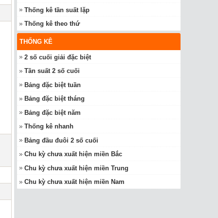
Thống kê tần suất lặp
Thống kê theo thứ
THỐNG KÊ
2 số cuối giải đặc biệt
Tần suất 2 số cuối
Bảng đặc biệt tuần
Bảng đặc biệt tháng
Bảng đặc biệt năm
Thống kê nhanh
Bảng đầu đuôi 2 số cuối
Chu kỳ chưa xuất hiện miền Bắc
Chu kỳ chưa xuất hiện miền Trung
Chu kỳ chưa xuất hiện miền Nam