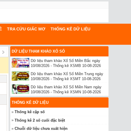
Ê
TRA CỨU GIẤC MƠ
THỐNG KÊ DỮ LIỆU
DỮ LIỆU THAM KHẢO XỔ SỐ
Dữ liệu tham khảo Xổ Số Miền Bắc ngày
10/08/2026 - Thống kê XSMB 10-08-2026
Dữ liệu tham khảo Xổ Số Miền Trung ngày
10/08/2026 - Thống kê XSMT 10-08-2026
Dữ liệu tham khảo Xổ Số Miền Nam ngày
10/08/2026 - Thống kê XSMN 10-08-2026
THỐNG KÊ DỮ LIỆU
Thống kê cặp số
Thống kê 2 số cuối đặc biệt
Chuỗi dữ liệu chưa xuất hiện