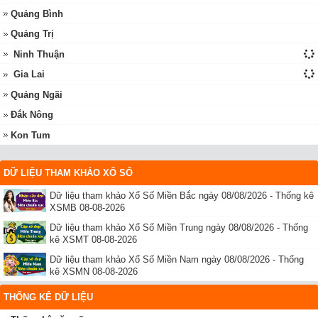
Quảng Bình
Quảng Trị
Ninh Thuận
Gia Lai
Quảng Ngãi
Đắk Nông
Kon Tum
DỮ LIỆU THAM KHẢO XỔ SỐ
Dữ liệu tham khảo Xổ Số Miền Bắc ngày 08/08/2026 - Thống kê
XSMB 08-08-2026
Dữ liệu tham khảo Xổ Số Miền Trung ngày 08/08/2026 - Thống
kê XSMT 08-08-2026
Dữ liệu tham khảo Xổ Số Miền Nam ngày 08/08/2026 - Thống
kê XSMN 08-08-2026
THỐNG KÊ DỮ LIỆU