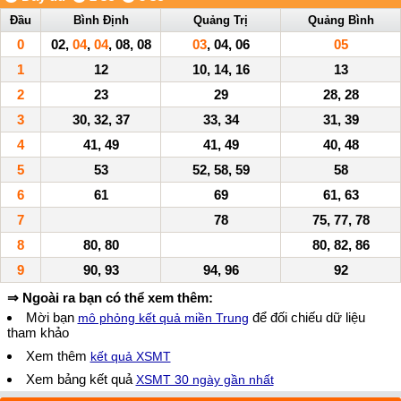
Đầu
Bình Định
Quảng Trị
Quảng Bình
0
02,
04
,
04
, 08, 08
03
, 04, 06
05
1
12
10, 14, 16
13
2
23
29
28, 28
3
30, 32, 37
33, 34
31, 39
4
41, 49
41, 49
40, 48
5
53
52, 58, 59
58
6
61
69
61, 63
7
78
75, 77, 78
8
80, 80
80, 82, 86
9
90, 93
94, 96
92
⇒ Ngoài ra bạn có thể xem thêm:
Mời bạn
để đối chiếu dữ liệu
mô phỏng kết quả miền Trung
tham khảo
Xem thêm
kết quả XSMT
Xem bảng kết quả
XSMT 30 ngày gần nhất