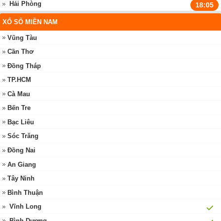
Hải Phòng
18:05
XỔ SỐ MIỀN NAM
Vũng Tàu
Cần Thơ
Đồng Tháp
TP.HCM
Cà Mau
Bến Tre
Bạc Liêu
Sóc Trăng
Đồng Nai
An Giang
Tây Ninh
Bình Thuận
Vĩnh Long
Bình Dương