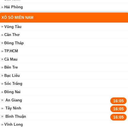
Hải Phòng
XỔ SỐ MIỀN NAM
Vũng Tàu
Cần Thơ
Đồng Tháp
TP.HCM
Cà Mau
Bến Tre
Bạc Liêu
Sóc Trăng
Đồng Nai
An Giang
16:05
Tây Ninh
16:05
Bình Thuận
16:05
Vĩnh Long