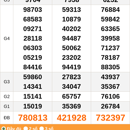
98703
59313
76884
68583
10879
59842
09271
40202
63365
28118
94487
39958
G4
06303
50062
71237
05219
23202
78187
84416
94419
88305
59860
27823
43937
G3
14341
34047
35367
15141
65757
76106
G2
15019
35369
26784
G1
780813
421928
732397
ĐB