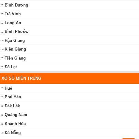
Bình Dương
Trà Vinh
Long An
Bình Phước
Hậu Giang
Kiên Giang
Tiền Giang
Đà Lạt
XỔ SỐ MIỀN TRUNG
Huế
Phú Yên
Đắk Lắk
Quảng Nam
Khánh Hòa
Đà Nẵng