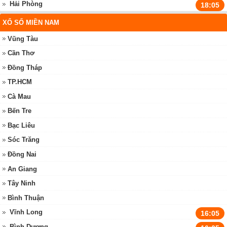
Hải Phòng
18:05
XỔ SỐ MIỀN NAM
Vũng Tàu
Cần Thơ
Đồng Tháp
TP.HCM
Cà Mau
Bến Tre
Bạc Liêu
Sóc Trăng
Đồng Nai
An Giang
Tây Ninh
Bình Thuận
Vĩnh Long
16:05
Bình Dương