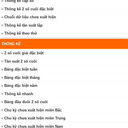
Thống kê cặp số
Thống kê 2 số cuối đặc biệt
Chuỗi dữ liệu chưa xuất hiện
Thống kê tần suất lặp
Thống kê theo thứ
THỐNG KÊ
2 số cuối giải đặc biệt
Tần suất 2 số cuối
Bảng đặc biệt tuần
Bảng đặc biệt tháng
Bảng đặc biệt năm
Thống kê nhanh
Bảng đầu đuôi 2 số cuối
Chu kỳ chưa xuất hiện miền Bắc
Chu kỳ chưa xuất hiện miền Trung
Chu kỳ chưa xuất hiện miền Nam