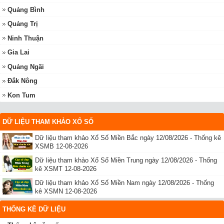
Quảng Bình
Quảng Trị
Ninh Thuận
Gia Lai
Quảng Ngãi
Đắk Nông
Kon Tum
DỮ LIỆU THAM KHẢO XỔ SỐ
Dữ liệu tham khảo Xổ Số Miền Bắc ngày 12/08/2026 - Thống kê
XSMB 12-08-2026
Dữ liệu tham khảo Xổ Số Miền Trung ngày 12/08/2026 - Thống
kê XSMT 12-08-2026
Dữ liệu tham khảo Xổ Số Miền Nam ngày 12/08/2026 - Thống
kê XSMN 12-08-2026
THỐNG KÊ DỮ LIỆU