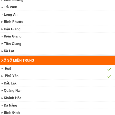
Trà Vinh
Long An
Bình Phước
Hậu Giang
Kiên Giang
Tiền Giang
Đà Lạt
XỔ SỐ MIỀN TRUNG
Huế
Phú Yên
Đắk Lắk
Quảng Nam
Khánh Hòa
Đà Nẵng
Bình Định