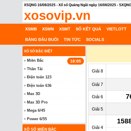
XSQNG 16/08/2025 - Xổ số Quảng Ngãi ngày 16/08/2025 - SXQNG
xosovip.vn
XSMB
XSMN
XSMT
SỔ KẾT QUẢ
VIETLOTT
BẢNG ĐẦU ĐUÔI
TIN TỨC
SOCIALS
XỔ SỐ ĐẶC BIỆT
Miền Bắc
18:05
Thần Tài
Giải 8
Điện toán 123
Giải 7
Điện toán 636
Max 3D
7
Giải 6
Max 3D Pro
Giải 5
Mega 6/45
Power 6/55
158
Giải 4
XỔ SỐ MIỀN BẮC