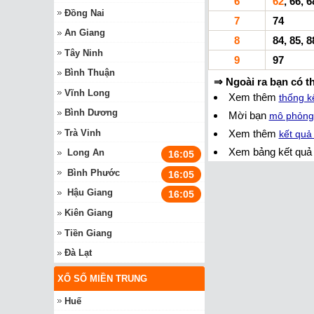
6
62
, 66, 6
Đồng Nai
7
74
An Giang
8
84, 85, 8
Tây Ninh
9
97
Bình Thuận
⇒ Ngoài ra bạn có t
Vĩnh Long
Xem thêm
thống k
Bình Dương
Mời bạn
mô phỏng 
Trà Vinh
Xem thêm
kết qu
Xem bảng kết qu
Long An
16:05
Bình Phước
16:05
Hậu Giang
16:05
Kiên Giang
Tiền Giang
Đà Lạt
XỔ SỐ MIỀN TRUNG
Huế