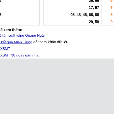
8
36, 66
6
17, 97
7
8
08, 48, 48, 68, 88
8
29, 59
9
hể xem thêm:
ê tần suất vắng Quảng Ngãi
để tham khảo dữ liệu
kết quả Miền Trung
ả XSMT
ả
XSMT 30 ngày gần nhất