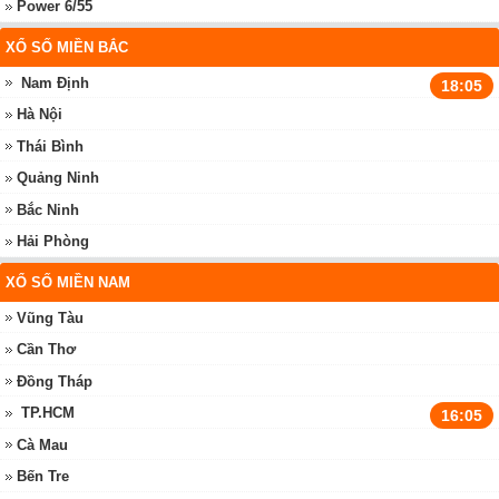
Power 6/55
XỔ SỐ MIỀN BẮC
Nam Định
18:05
Hà Nội
Thái Bình
Quảng Ninh
Bắc Ninh
Hải Phòng
XỔ SỐ MIỀN NAM
Vũng Tàu
Cần Thơ
Đồng Tháp
TP.HCM
16:05
Cà Mau
Bến Tre