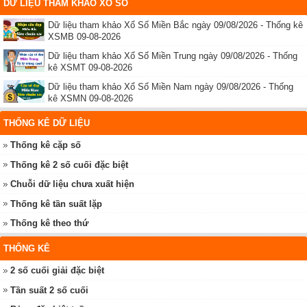
DỮ LIỆU THAM KHẢO XỔ SỐ
Dữ liệu tham khảo Xổ Số Miền Bắc ngày 09/08/2026 - Thống kê
XSMB 09-08-2026
Dữ liệu tham khảo Xổ Số Miền Trung ngày 09/08/2026 - Thống
kê XSMT 09-08-2026
Dữ liệu tham khảo Xổ Số Miền Nam ngày 09/08/2026 - Thống
kê XSMN 09-08-2026
THỐNG KÊ DỮ LIỆU
Thống kê cặp số
Thống kê 2 số cuối đặc biệt
Chuỗi dữ liệu chưa xuất hiện
Thống kê tần suất lặp
Thống kê theo thứ
THỐNG KÊ
2 số cuối giải đặc biệt
Tần suất 2 số cuối