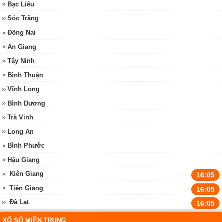
Bạc Liêu
Sóc Trăng
Đồng Nai
An Giang
Tây Ninh
Bình Thuận
Vĩnh Long
Bình Dương
Trà Vinh
Long An
Bình Phước
Hậu Giang
Kiên Giang
16:05
Tiền Giang
16:05
Đà Lạt
16:05
XỔ SỐ MIỀN TRUNG