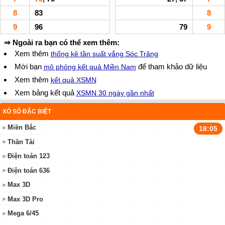
8
83
8
9
96
79
9
⇒ Ngoài ra bạn có thể xem thêm:
Xem thêm
thống kê tần suất vắng Sóc Trăng
Mời bạn
để tham khảo dữ liệu
mô phỏng kết quả Miền Nam
Xem thêm
kết quả XSMN
Xem bảng kết quả
XSMN 30 ngày gần nhất
XỔ SỐ ĐẶC BIỆT
Miền Bắc
18:05
Thần Tài
Điện toán 123
Điện toán 636
Max 3D
Max 3D Pro
Mega 6/45