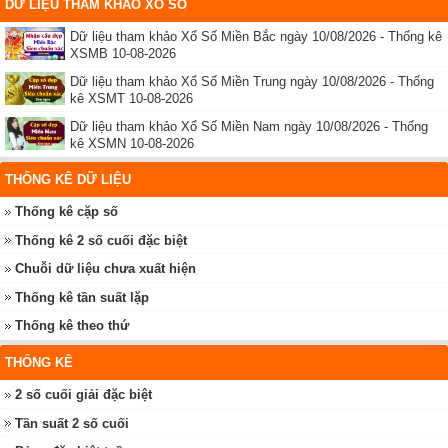
DỮ LIỆU THAM KHẢO XỔ SỐ
Dữ liệu tham khảo Xổ Số Miền Bắc ngày 10/08/2026 - Thống kê
XSMB 10-08-2026
Dữ liệu tham khảo Xổ Số Miền Trung ngày 10/08/2026 - Thống
kê XSMT 10-08-2026
Dữ liệu tham khảo Xổ Số Miền Nam ngày 10/08/2026 - Thống
kê XSMN 10-08-2026
THỐNG KÊ DỮ LIỆU
Thống kê cặp số
Thống kê 2 số cuối đặc biệt
Chuỗi dữ liệu chưa xuất hiện
Thống kê tần suất lặp
Thống kê theo thứ
THỐNG KÊ
2 số cuối giải đặc biệt
Tần suất 2 số cuối