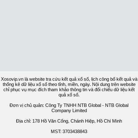
Xosovip.vn là website tra cứu kết quả xổ số, lịch công bố kết quả và
thống kê dữ liệu xổ số theo tỉnh, miền, ngày. Nội dung trên website
chỉ phục vụ mục đích tham khảo thông tin và đối chiếu dữ liệu kết
quả xổ số.
Đơn vị chủ quản: Công Ty TNHH NTB Global - NTB Global
Company Limited
Địa chỉ: 178 Hồ Văn Cống, Chánh Hiệp, Hồ Chí Minh
MST: 3703438843