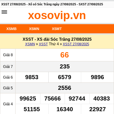
XSST 27/08/2025 - Xổ số Sóc Trăng ngày 27/08/2025 - SXST 27/08/2025
xosovip.vn
XSMB
XSMN
XSMT
XSST - XS đài Sóc Trăng 27/08/2025
»
Thứ 4 »
XSMN
XSST
XSST 27/08/2025
66
Giải 8
235
Giải 7
9853
6579
9896
Giải 6
2556
Giải 5
99625
75666
92744
40383
Giải 4
51155
16340
22927