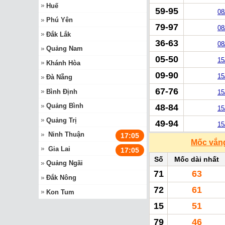
Huế
59-95
08
Phú Yên
79-97
08
Đắk Lắk
36-63
08
Quảng Nam
05-50
15
Khánh Hòa
09-90
15
Đà Nẵng
67-76
Bình Định
15
Quảng Bình
48-84
15
Quảng Trị
49-94
15
Ninh Thuận
17:05
Mốc vắng
Gia Lai
17:05
Số
Mốc dài nhất
Quảng Ngãi
71
63
Đắk Nông
72
61
Kon Tum
15
51
79
46