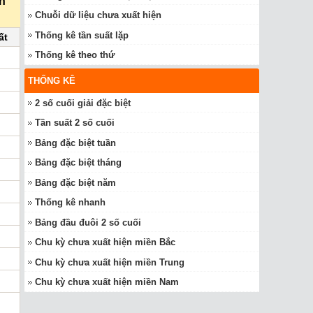
ến
Chuỗi dữ liệu chưa xuất hiện
Thống kê tần suất lặp
ất
Thống kê theo thứ
THỐNG KÊ
2 số cuối giải đặc biệt
Tần suất 2 số cuối
Bảng đặc biệt tuần
Bảng đặc biệt tháng
Bảng đặc biệt năm
Thống kê nhanh
Bảng đầu đuôi 2 số cuối
Chu kỳ chưa xuất hiện miền Bắc
Chu kỳ chưa xuất hiện miền Trung
Chu kỳ chưa xuất hiện miền Nam