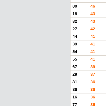
80
46
18
43
82
43
27
42
44
41
39
41
54
41
55
41
67
39
29
37
81
36
86
36
16
36
77
36