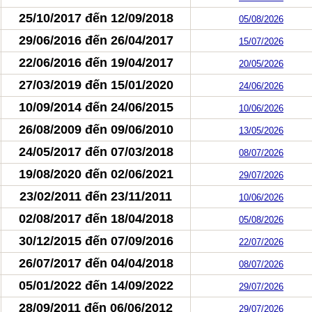
25/10/2017
đến
12/09/2018
05/08/2026
29/06/2016
đến
26/04/2017
15/07/2026
22/06/2016
đến
19/04/2017
20/05/2026
27/03/2019
đến
15/01/2020
24/06/2026
10/09/2014
đến
24/06/2015
10/06/2026
26/08/2009
đến
09/06/2010
13/05/2026
24/05/2017
đến
07/03/2018
08/07/2026
19/08/2020
đến
02/06/2021
29/07/2026
23/02/2011
đến
23/11/2011
10/06/2026
02/08/2017
đến
18/04/2018
05/08/2026
30/12/2015
đến
07/09/2016
22/07/2026
26/07/2017
đến
04/04/2018
08/07/2026
05/01/2022
đến
14/09/2022
29/07/2026
28/09/2011
đến
06/06/2012
29/07/2026