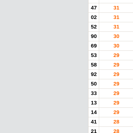
47
31
02
31
52
31
90
30
69
30
53
29
58
29
92
29
50
29
33
29
13
29
14
29
41
28
21
28