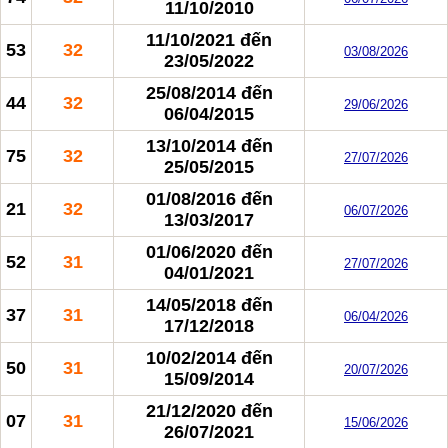
11/10/2010
11/10/2021
đến
53
32
03/08/2026
23/05/2022
25/08/2014
đến
44
32
29/06/2026
06/04/2015
13/10/2014
đến
75
32
27/07/2026
25/05/2015
01/08/2016
đến
21
32
06/07/2026
13/03/2017
01/06/2020
đến
52
31
27/07/2026
04/01/2021
14/05/2018
đến
37
31
06/04/2026
17/12/2018
10/02/2014
đến
50
31
20/07/2026
15/09/2014
21/12/2020
đến
07
31
15/06/2026
26/07/2021