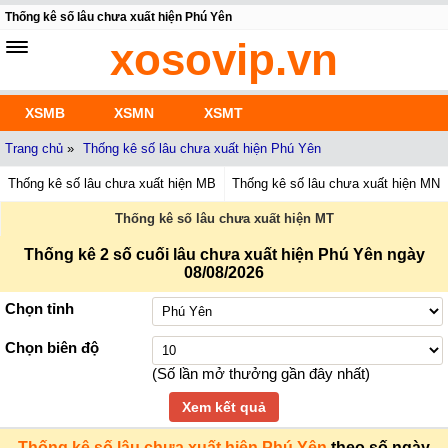
Thống kê số lâu chưa xuất hiện Phú Yên
xosovip.vn
XSMB
XSMN
XSMT
Trang chủ
»
Thống kê số lâu chưa xuất hiện Phú Yên
Thống kê số lâu chưa xuất hiện MB
Thống kê số lâu chưa xuất hiện MN
Thống kê số lâu chưa xuất hiện MT
Thống kê 2 số cuối lâu chưa xuất hiện Phú Yên ngày
08/08/2026
Chọn tỉnh
Chọn biên độ
(Số lần mở thưởng gần đây nhất)
Xem kết quả
Thống kê số lâu chưa xuất hiện Phú Yên
theo số ngày