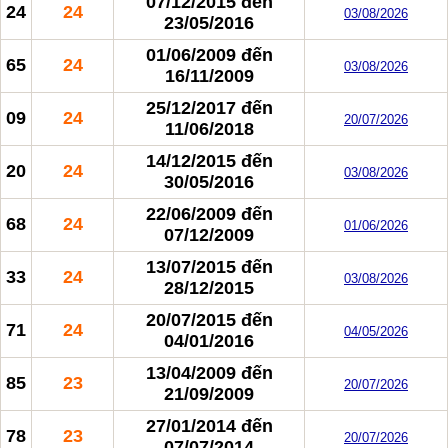
07/12/2015
đến
24
24
03/08/2026
23/05/2016
01/06/2009
đến
65
24
03/08/2026
16/11/2009
25/12/2017
đến
09
24
20/07/2026
11/06/2018
14/12/2015
đến
20
24
03/08/2026
30/05/2016
22/06/2009
đến
68
24
01/06/2026
07/12/2009
13/07/2015
đến
33
24
03/08/2026
28/12/2015
20/07/2015
đến
71
24
04/05/2026
04/01/2016
13/04/2009
đến
85
23
20/07/2026
21/09/2009
27/01/2014
đến
78
23
20/07/2026
07/07/2014