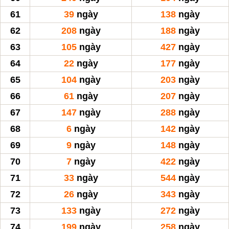
61
39
ngày
138
ngày
62
208
ngày
188
ngày
63
105
ngày
427
ngày
64
22
ngày
177
ngày
65
104
ngày
203
ngày
66
61
ngày
207
ngày
67
147
ngày
288
ngày
68
6
ngày
142
ngày
69
9
ngày
148
ngày
70
7
ngày
422
ngày
71
33
ngày
544
ngày
72
26
ngày
343
ngày
73
133
ngày
272
ngày
74
199
ngày
258
ngày