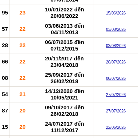
10/01/2022
đến
95
23
15/06/2026
20/06/2022
03/06/2013
đến
57
22
03/08/2026
04/11/2013
06/07/2015
đến
28
22
03/08/2026
07/12/2015
20/11/2017
đến
66
22
20/07/2026
23/04/2018
25/09/2017
đến
08
22
06/07/2026
26/02/2018
14/12/2020
đến
54
21
27/07/2026
10/05/2021
09/10/2017
đến
87
20
27/07/2026
26/02/2018
24/07/2017
đến
15
20
22/06/2026
11/12/2017