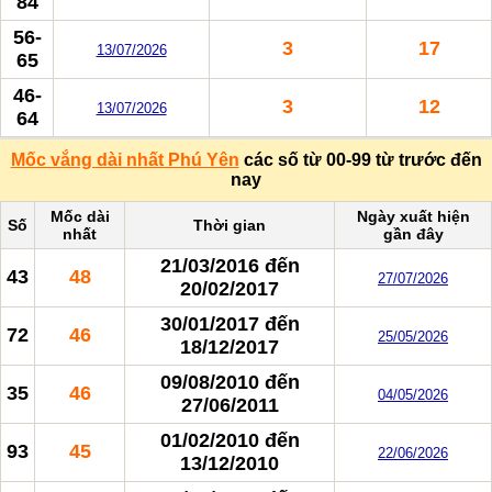
84
56-
3
17
13/07/2026
65
46-
3
12
13/07/2026
64
Mốc vắng dài nhất Phú Yên
các số từ 00-99 từ trước đến
nay
Mốc dài
Ngày xuất hiện
Số
Thời gian
nhất
gần đây
21/03/2016
đến
43
48
27/07/2026
20/02/2017
30/01/2017
đến
72
46
25/05/2026
18/12/2017
09/08/2010
đến
35
46
04/05/2026
27/06/2011
01/02/2010
đến
93
45
22/06/2026
13/12/2010