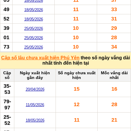
05
11
37
18/05/2026
49
11
33
18/05/2026
52
11
31
18/05/2026
39
10
29
25/05/2026
01
10
28
25/05/2026
73
10
34
25/05/2026
Cặp số lâu chưa xuất hiện Phú Yên
theo số ngày vắng dài
nhất tính đến hiện tại
Cặp
Ngày xuất hiện
Số ngày chưa xuất
Mốc vắng dài
số
gần đây
hiện
nhất
35-
15
16
20/04/2026
53
79-
12
28
11/05/2026
97
25-
11
21
18/05/2026
52