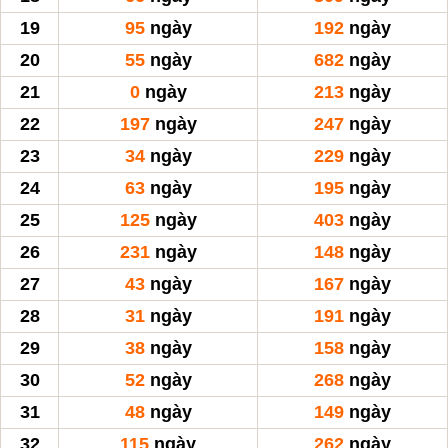
19
95
ngày
192
ngày
20
55
ngày
682
ngày
21
0
ngày
213
ngày
22
197
ngày
247
ngày
23
34
ngày
229
ngày
24
63
ngày
195
ngày
25
125
ngày
403
ngày
26
231
ngày
148
ngày
27
43
ngày
167
ngày
28
31
ngày
191
ngày
29
38
ngày
158
ngày
30
52
ngày
268
ngày
31
48
ngày
149
ngày
32
115
ngày
262
ngày