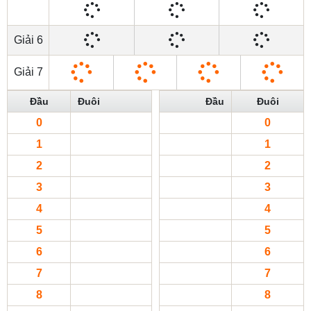
Giải 6
Giải 7
Đầu
Đuôi
Đầu
Đuôi
0
0
1
1
2
2
3
3
4
4
5
5
6
6
7
7
8
8