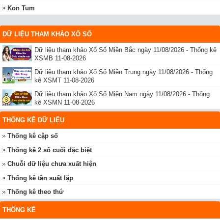
Kon Tum
DỮ LIỆU THAM KHẢO XỔ SỐ
Dữ liệu tham khảo Xổ Số Miền Bắc ngày 11/08/2026 - Thống kê
XSMB 11-08-2026
Dữ liệu tham khảo Xổ Số Miền Trung ngày 11/08/2026 - Thống
kê XSMT 11-08-2026
Dữ liệu tham khảo Xổ Số Miền Nam ngày 11/08/2026 - Thống
kê XSMN 11-08-2026
THỐNG KÊ DỮ LIỆU
Thống kê cặp số
Thống kê 2 số cuối đặc biệt
Chuỗi dữ liệu chưa xuất hiện
Thống kê tần suất lặp
Thống kê theo thứ
THỐNG KÊ