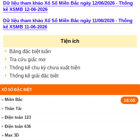
Dữ liệu tham khảo Xổ Số Miền Bắc ngày 12/06/2026 - Thống
kê XSMB 12-06-2026
Dữ liệu tham khảo Xổ Số Miền Bắc ngày 11/06/2026 - Thống
kê XSMB 11-06-2026
Tiện ích
Bảng đặc biệt tuần
Tra cứu giấc mơ
Thống kê chu kỳ chưa xuất hiện
Thống kê giải đặc biệt
XỔ SỐ ĐẶC BIỆT
Miền Bắc
18:05
Thần Tài
Điện toán 123
Điện toán 636
Max 3D