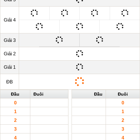
Giải 4
Giải 3
Giải 2
Giải 1
ĐB
Đầu
Đuôi
Đầu
Đuôi
0
0
1
1
2
2
3
3
4
4