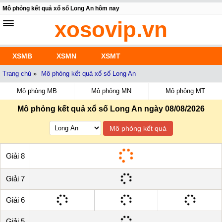
Mô phỏng kết quả xổ số Long An hôm nay
xosovip.vn
XSMB
XSMN
XSMT
Trang chủ
»
Mô phỏng kết quả xổ số Long An
Mô phỏng MB
Mô phỏng MN
Mô phỏng MT
Mô phỏng kết quả xổ số Long An ngày 08/08/2026
Mô phỏng kết quả
Giải 8
Giải 7
Giải 6
Giải 5