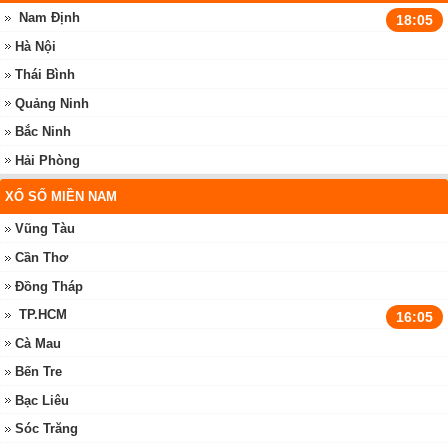
Nam Định
18:05
Hà Nội
Thái Bình
Quảng Ninh
Bắc Ninh
Hải Phòng
XỔ SỐ MIỀN NAM
Vũng Tàu
Cần Thơ
Đồng Tháp
TP.HCM
16:05
Cà Mau
Bến Tre
Bạc Liêu
Sóc Trăng