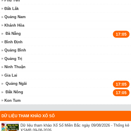
Phú Yên
Đắk Lắk
Quảng Nam
Khánh Hòa
Đà Nẵng
17:05
Bình Định
Quảng Bình
Quảng Trị
Ninh Thuận
Gia Lai
Quảng Ngãi
17:05
Đắk Nông
17:05
Kon Tum
DỮ LIỆU THAM KHẢO XỔ SỐ
Dữ liệu tham khảo Xổ Số Miền Bắc ngày 09/08/2026 - Thống kê
XSMB 09-08-2026