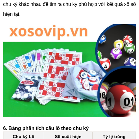
chu kỳ khác nhau để tìm ra chu kỳ phù hợp với kết quả xổ số
hiện tại.
6.
Bảng phân tích cầu lô theo chu kỳ
Chu kỳ Lô
Số xuất hiện
Tỷ lệ trúng