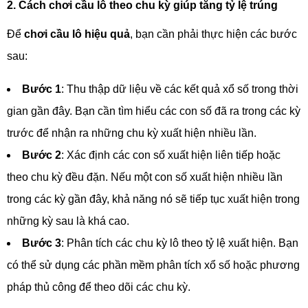
2.
Cách chơi cầu lô theo chu kỳ giúp tăng tỷ lệ trúng
Để
chơi cầu lô hiệu quả
, bạn cần phải thực hiện các bước
sau:
Bước 1
: Thu thập dữ liệu về các kết quả xổ số trong thời
gian gần đây. Bạn cần tìm hiểu các con số đã ra trong các kỳ
trước để nhận ra những chu kỳ xuất hiện nhiều lần.
Bước 2
: Xác định các con số xuất hiện liên tiếp hoặc
theo chu kỳ đều đặn. Nếu một con số xuất hiện nhiều lần
trong các kỳ gần đây, khả năng nó sẽ tiếp tục xuất hiện trong
những kỳ sau là khá cao.
Bước 3
: Phân tích các chu kỳ lô theo tỷ lệ xuất hiện. Bạn
có thể sử dụng các phần mềm phân tích xổ số hoặc phương
pháp thủ công để theo dõi các chu kỳ.