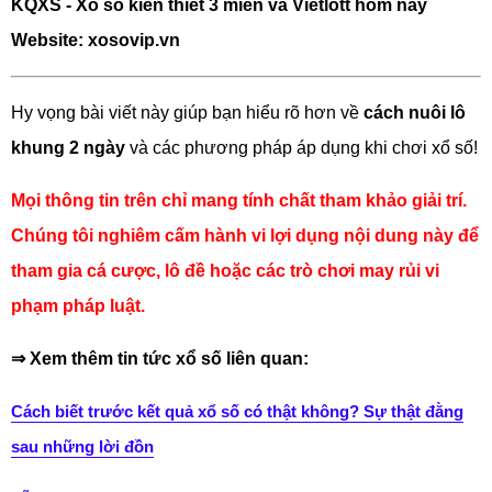
KQXS - Xổ số kiến thiết 3 miền và Vietlott hôm nay
Website: xosovip.vn
Hy vọng bài viết này giúp bạn hiểu rõ hơn về
cách nuôi lô
khung 2 ngày
và các phương pháp áp dụng khi chơi xổ số!
Mọi thông tin trên chỉ mang tính chất tham khảo giải trí.
Chúng tôi nghiêm cấm hành vi lợi dụng nội dung này để
tham gia cá cược, lô đề hoặc các trò chơi may rủi vi
phạm pháp luật.
⇒ Xem thêm tin tức xổ số liên quan:
Cách biết trước kết quả xổ số có thật không? Sự thật đằng
sau những lời đồn