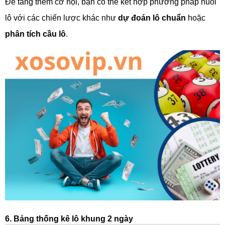
Để tăng thêm cơ hội, bạn có thể kết hợp phương pháp nuôi
lô với các chiến lược khác như
dự đoán lô chuẩn
hoặc
phân tích cầu lô
.
6.
Bảng thống kê lô khung 2 ngày