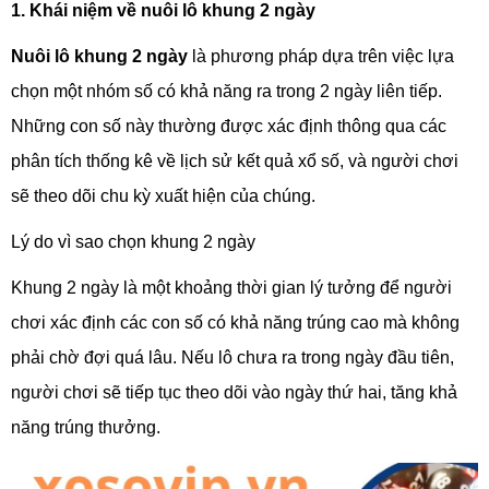
1.
Khái niệm về nuôi lô khung 2 ngày
Nuôi lô khung 2 ngày
là phương pháp dựa trên việc lựa
chọn một nhóm số có khả năng ra trong 2 ngày liên tiếp.
Những con số này thường được xác định thông qua các
phân tích thống kê về lịch sử kết quả xổ số, và người chơi
sẽ theo dõi chu kỳ xuất hiện của chúng.
Lý do vì sao chọn khung 2 ngày
Khung 2 ngày là một khoảng thời gian lý tưởng để người
chơi xác định các con số có khả năng trúng cao mà không
phải chờ đợi quá lâu. Nếu lô chưa ra trong ngày đầu tiên,
người chơi sẽ tiếp tục theo dõi vào ngày thứ hai, tăng khả
năng trúng thưởng.