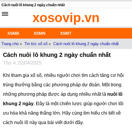
Cách nuôi lô khung 2 ngày chuẩn nhất
xosovip.vn
XSMB
XSMN
XSMT
Trang chủ
»
Tin tức xổ số
»
Cách nuôi lô khung 2 ngày chuẩn nhất
Cách nuôi lô khung 2 ngày chuẩn nhất
Thứ 4, 02/04/2025
Khi tham gia xổ số, nhiều người chơi tìm cách tăng cơ hội
trúng thưởng bằng các phương pháp dự đoán. Một trong
những phương pháp được áp dụng nhiều nhất là
nuôi lô
khung 2 ngày
. Đây là một chiến lược giúp người chơi tối
ưu hóa khả năng thắng lớn. Hãy cùng tìm hiểu chi tiết về
cách nuôi lô này qua bài viết dưới đây.