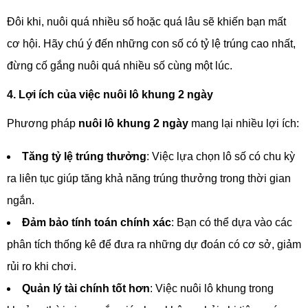
Đôi khi, nuôi quá nhiều số hoặc quá lâu sẽ khiến bạn mất
cơ hội. Hãy chú ý đến những con số có tỷ lệ trúng cao nhất,
đừng cố gắng nuôi quá nhiều số cùng một lúc.
4.
Lợi ích của việc nuôi lô khung 2 ngày
Phương pháp
nuôi lô khung 2 ngày
mang lại nhiều lợi ích:
Tăng tỷ lệ trúng thưởng
: Việc lựa chọn lô số có chu kỳ
ra liên tục giúp tăng khả năng trúng thưởng trong thời gian
ngắn.
Đảm bảo tính toán chính xác
: Bạn có thể dựa vào các
phân tích thống kê để đưa ra những dự đoán có cơ sở, giảm
rủi ro khi chơi.
Quản lý tài chính tốt hơn
: Việc nuôi lô khung trong