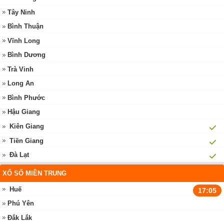
Tây Ninh
Bình Thuận
Vĩnh Long
Bình Dương
Trà Vinh
Long An
Bình Phước
Hậu Giang
Kiên Giang
Tiền Giang
Đà Lạt
XỔ SỐ MIỀN TRUNG
Huế
17:05
Phú Yên
Đắk Lắk