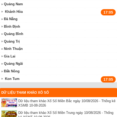
Quảng Nam
Khánh Hòa
17:05
Đà Nẵng
Bình Định
Quảng Bình
Quảng Trị
Ninh Thuận
Gia Lai
Quảng Ngãi
Đắk Nông
Kon Tum
17:05
DỮ LIỆU THAM KHẢO XỔ SỐ
Dữ liệu tham khảo Xổ Số Miền Bắc ngày 10/08/2026 - Thống kê
XSMB 10-08-2026
Dữ liệu tham khảo Xổ Số Miền Trung ngày 10/08/2026 - Thống