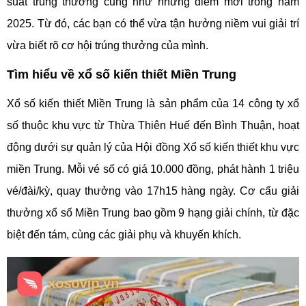
suất trúng thưởng cũng như những điểm mới trong năm
2025. Từ đó, các bạn có thể vừa tận hưởng niềm vui giải trí
vừa biết rõ cơ hội trúng thưởng của mình.
Tìm hiểu về xổ số kiến thiết Miền Trung
Xổ số kiến thiết Miền Trung là sản phẩm của 14 công ty xổ
số thuộc khu vực từ Thừa Thiên Huế đến Bình Thuận, hoạt
động dưới sự quản lý của Hội đồng Xổ số kiến thiết khu vực
miền Trung. Mỗi vé số có giá 10.000 đồng, phát hành 1 triệu
vé/đài/kỳ, quay thưởng vào 17h15 hàng ngày. Cơ cấu giải
thưởng xổ số Miền Trung bao gồm 9 hạng giải chính, từ đặc
biệt đến tám, cùng các giải phụ và khuyến khích.