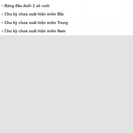
Bảng đầu đuôi 2 số cuối
Chu kỳ chưa xuất hiện miền Bắc
Chu kỳ chưa xuất hiện miền Trung
Chu kỳ chưa xuất hiện miền Nam