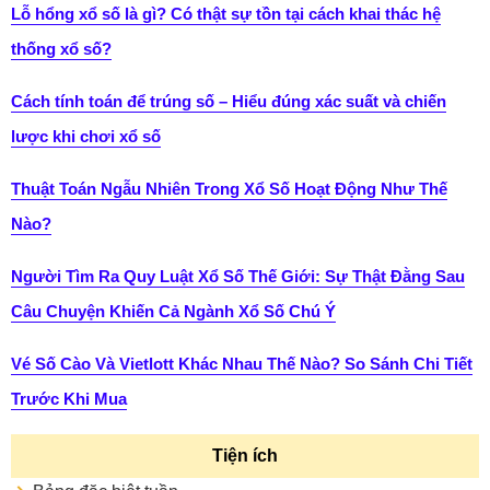
Lỗ hổng xổ số là gì? Có thật sự tồn tại cách khai thác hệ
thống xổ số?
Cách tính toán để trúng số – Hiểu đúng xác suất và chiến
lược khi chơi xổ số
Thuật Toán Ngẫu Nhiên Trong Xổ Số Hoạt Động Như Thế
Nào?
Người Tìm Ra Quy Luật Xổ Số Thế Giới: Sự Thật Đằng Sau
Câu Chuyện Khiến Cả Ngành Xổ Số Chú Ý
Vé Số Cào Và Vietlott Khác Nhau Thế Nào? So Sánh Chi Tiết
Trước Khi Mua
Tiện ích