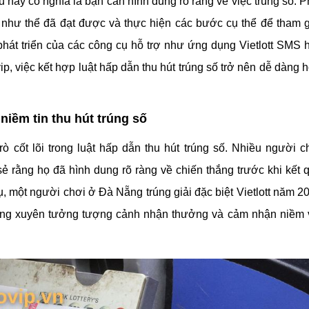
u này có nghĩa là bạn cần hình dung rõ ràng về việc trúng số. P
như thể đã đạt được và thực hiện các bước cụ thể để tham g
hát triển của các công cụ hỗ trợ như ứng dụng Vietlott SMS 
vip, việc kết hợp luật hấp dẫn thu hút trúng số trở nên dễ dàng 
niềm tin thu hút trúng số
rò cốt lõi trong luật hấp dẫn thu hút trúng số. Nhiều người c
 sẻ rằng họ đã hình dung rõ ràng về chiến thắng trước khi kết 
, một người chơi ở Đà Nẵng trúng giải đặc biệt Vietlott năm 2
ường xuyên tưởng tượng cảnh nhận thưởng và cảm nhận niềm 