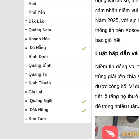
dụng vào xổ số, điề
Huế
cảm nhận niềm vui 
Phú Yên
Năm 2025, với sự p
Đắk Lắk
thông tin trên Xoso
Quảng Nam
Khánh Hòa
bao giờ hết.
Đà Nẵng
Luật hấp dẫn và 
Bình Định
Quảng Bình
Niềm tin đóng vai t
Quảng Trị
trúng giải lớn chia
Ninh Thuận
được công bố. Ví dụ
Gia Lai
tiết lộ rằng họ th
Quảng Ngãi
đó trong nhiều tuần.
Đắk Nông
Kon Tum