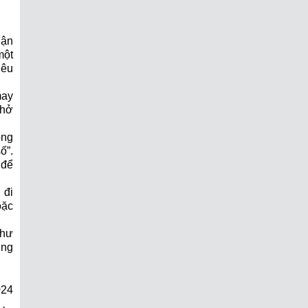
hận
một
iêu
may
nhở
ông
ố”.
 để
 đi
oặc
như
ợng
024