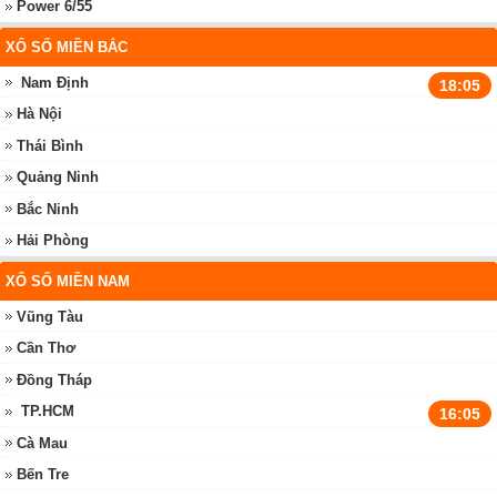
Power 6/55
XỔ SỐ MIỀN BẮC
Nam Định
18:05
Hà Nội
Thái Bình
Quảng Ninh
Bắc Ninh
Hải Phòng
XỔ SỐ MIỀN NAM
Vũng Tàu
Cần Thơ
Đồng Tháp
TP.HCM
16:05
Cà Mau
Bến Tre