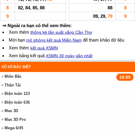
8
82, 84, 85, 88
88
8
9
09, 29,
79
9
⇒ Ngoài ra bạn có thể xem thêm:
Xem thêm
thống kê tần suất vắng Cần Thơ
Mời bạn
để tham khảo dữ liệu
mô phỏng kết quả Miền Nam
Xem thêm
kết quả XSMN
Xem bảng kết quả
XSMN 30 ngày gần nhất
XỔ SỐ ĐẶC BIỆT
Miền Bắc
18:05
Thần Tài
Điện toán 123
Điện toán 636
Max 3D
Max 3D Pro
Mega 6/45