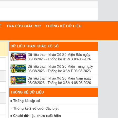
Ê
TRA CỨU GIẤC MƠ
THỐNG KÊ DỮ LIỆU
DỮ LIỆU THAM KHẢO XỔ SỐ
Dữ liệu tham khảo Xổ Số Miền Bắc ngày
08/08/2026 - Thống kê XSMB 08-08-2026
Dữ liệu tham khảo Xổ Số Miền Trung ngày
08/08/2026 - Thống kê XSMT 08-08-2026
Dữ liệu tham khảo Xổ Số Miền Nam ngày
08/08/2026 - Thống kê XSMN 08-08-2026
THỐNG KÊ DỮ LIỆU
Thống kê cặp số
Thống kê 2 số cuối đặc biệt
Chuỗi dữ liệu chưa xuất hiện