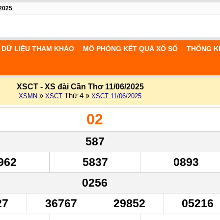
/2025
DỮ LIỆU THAM KHẢO
MÔ PHỎNG KẾT QUẢ XỔ SỐ
THỐNG K
XSCT - XS đài Cần Thơ 11/06/2025
»
Thứ 4 »
XSMN
XSCT
XSCT 11/06/2025
02
587
962
5837
0893
0256
27
36767
29852
05216