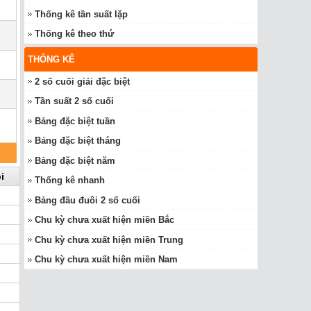
Thống kê tần suất lặp
Thống kê theo thứ
THỐNG KÊ
2 số cuối giải đặc biệt
Tần suất 2 số cuối
Bảng đặc biệt tuần
Bảng đặc biệt tháng
Bảng đặc biệt năm
i
Thống kê nhanh
Bảng đầu đuôi 2 số cuối
Chu kỳ chưa xuất hiện miền Bắc
Chu kỳ chưa xuất hiện miền Trung
Chu kỳ chưa xuất hiện miền Nam