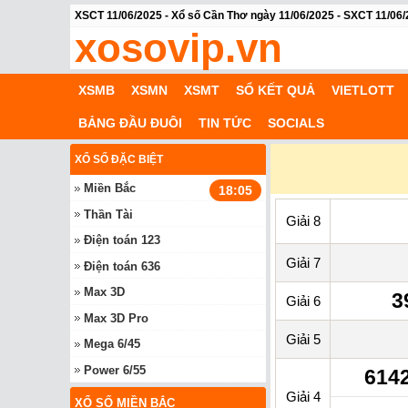
XSCT 11/06/2025 - Xổ số Cần Thơ ngày 11/06/2025 - SXCT 11/06
xosovip.vn
XSMB
XSMN
XSMT
SỔ KẾT QUẢ
VIETLOTT
BẢNG ĐẦU ĐUÔI
TIN TỨC
SOCIALS
XỔ SỐ ĐẶC BIỆT
Miền Bắc
18:05
Thần Tài
Giải 8
Điện toán 123
Giải 7
Điện toán 636
Max 3D
3
Giải 6
Max 3D Pro
Giải 5
Mega 6/45
Power 6/55
614
Giải 4
XỔ SỐ MIỀN BẮC