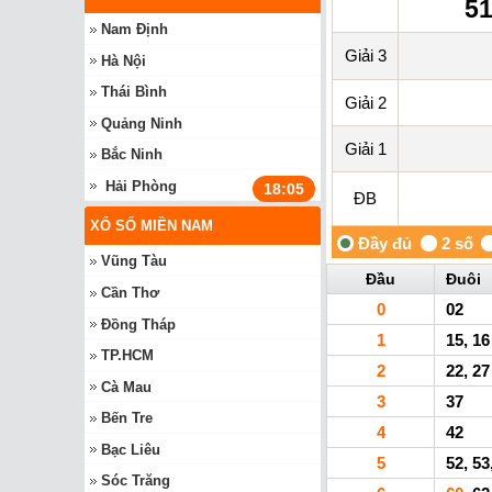
5
Nam Định
Giải 3
Hà Nội
Thái Bình
Giải 2
Quảng Ninh
Giải 1
Bắc Ninh
Hải Phòng
18:05
ĐB
XỔ SỐ MIỀN NAM
Vũng Tàu
Đầu
Đuôi
Cần Thơ
0
02
Đồng Tháp
1
15, 16
TP.HCM
2
22, 27
Cà Mau
3
37
Bến Tre
4
42
Bạc Liêu
5
52, 53
Sóc Trăng