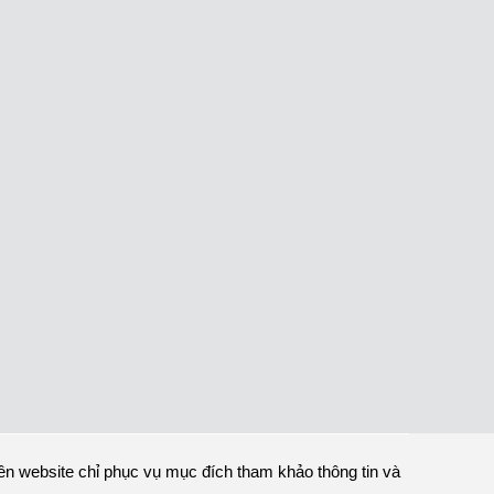
trên website chỉ phục vụ mục đích tham khảo thông tin và