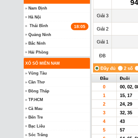
9
Nam Định
Giải 3
Hà Nội
Thái Bình
18:05
Giải 2
Quảng Ninh
Giải 1
Bắc Ninh
Hải Phòng
ĐB
XỔ SỐ MIỀN NAM
Vũng Tàu
Đầu
Đuôi
Cần Thơ
0
00, 02, 0
Đồng Tháp
1
15, 17
TP.HCM
2
24, 29
Cà Mau
3
32, 35
Bến Tre
4
43
Bạc Liêu
5
57
Sóc Trăng