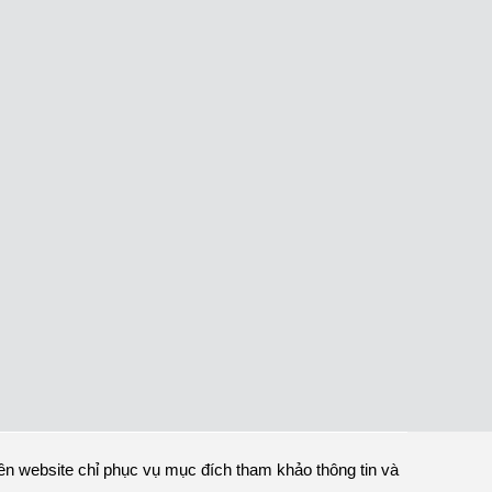
trên website chỉ phục vụ mục đích tham khảo thông tin và