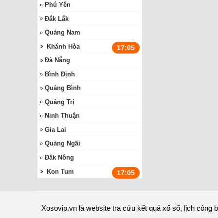
Phú Yên
Đắk Lắk
Quảng Nam
Khánh Hòa
17:05
Đà Nẵng
Bình Định
Quảng Bình
Quảng Trị
Ninh Thuận
Gia Lai
Quảng Ngãi
Đắk Nông
Kon Tum
17:05
Xosovip.vn là website tra cứu kết quả xổ số, lịch công 