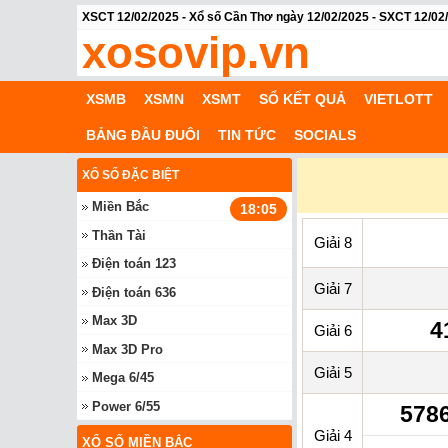
XSCT 12/02/2025 - Xổ số Cần Thơ ngày 12/02/2025 - SXCT 12/02
xosovip.vn
XSMB
XSMN
XSMT
SỔ KẾT QUẢ
VIETLOTT
BẢNG ĐẦU ĐUÔI
TIN TỨC
SOCIALS
XỔ SỐ ĐẶC BIỆT
Miền Bắc
18:05
Thần Tài
Giải 8
Điện toán 123
Giải 7
Điện toán 636
Max 3D
4
Giải 6
Max 3D Pro
Giải 5
Mega 6/45
Power 6/55
578
Giải 4
XỔ SỐ MIỀN BẮC