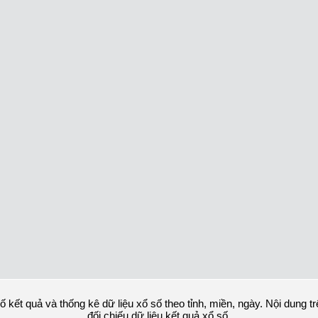
bố kết quả và thống kê dữ liệu xổ số theo tỉnh, miền, ngày. Nội dung 
đối chiếu dữ liệu kết quả xổ số.