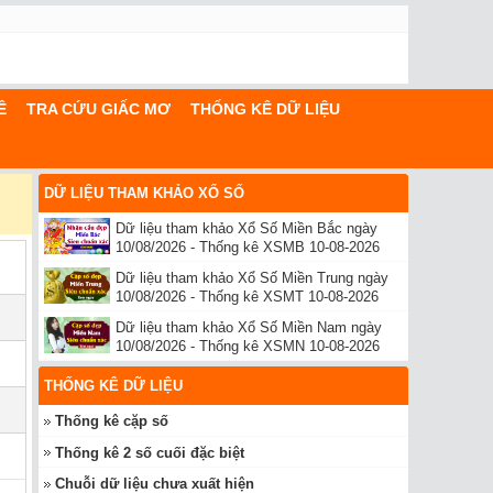
Ê
TRA CỨU GIẤC MƠ
THỐNG KÊ DỮ LIỆU
DỮ LIỆU THAM KHẢO XỔ SỐ
Dữ liệu tham khảo Xổ Số Miền Bắc ngày
10/08/2026 - Thống kê XSMB 10-08-2026
Dữ liệu tham khảo Xổ Số Miền Trung ngày
10/08/2026 - Thống kê XSMT 10-08-2026
Dữ liệu tham khảo Xổ Số Miền Nam ngày
10/08/2026 - Thống kê XSMN 10-08-2026
THỐNG KÊ DỮ LIỆU
Thống kê cặp số
Thống kê 2 số cuối đặc biệt
Chuỗi dữ liệu chưa xuất hiện