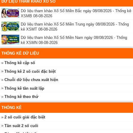
DỮ LIỆU THAM KHẢO XỔ SỐ
Dữ liệu tham khảo Xổ Số Miền Bắc ngày 08/08/2026 - Thống kê
XSMB 08-08-2026
Dữ liệu tham khảo Xổ Số Miền Trung ngày 08/08/2026 - Thống
kê XSMT 08-08-2026
Dữ liệu tham khảo Xổ Số Miền Nam ngày 08/08/2026 - Thống
kê XSMN 08-08-2026
THỐNG KÊ DỮ LIỆU
Thống kê cặp số
Thống kê 2 số cuối đặc biệt
Chuỗi dữ liệu chưa xuất hiện
Thống kê tần suất lặp
Thống kê theo thứ
THỐNG KÊ
2 số cuối giải đặc biệt
Tần suất 2 số cuối