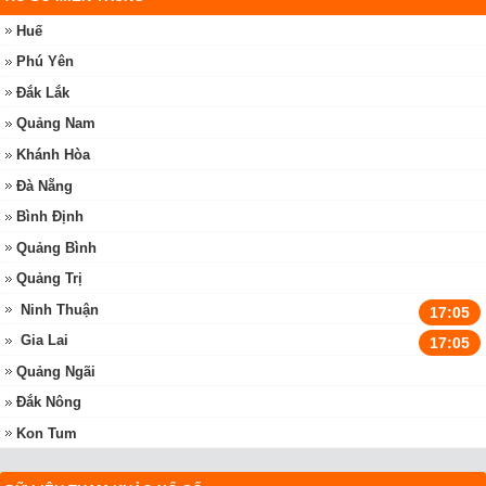
Huế
Phú Yên
Đắk Lắk
Quảng Nam
Khánh Hòa
Đà Nẵng
Bình Định
Quảng Bình
Quảng Trị
Ninh Thuận
17:05
Gia Lai
17:05
Quảng Ngãi
Đắk Nông
Kon Tum