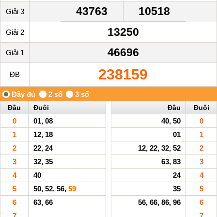
43763
10518
Giải 3
13250
Giải 2
46696
Giải 1
238159
ĐB
Đầu
Đuôi
Đầu
Đuôi
0
01, 08
40, 50
0
1
12, 18
01
1
2
22, 24
12, 22, 32, 52
2
3
32, 35
63, 83
3
4
40
24
4
5
50, 52, 56,
59
35
5
6
63, 66
56, 66, 86, 96
6
7
7