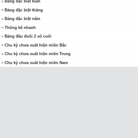
Bảng đặc biệt tuần
Bảng đặc biệt tháng
Bảng đặc biệt năm
Thống kê nhanh
Bảng đầu đuôi 2 số cuối
Chu kỳ chưa xuất hiện miền Bắc
Chu kỳ chưa xuất hiện miền Trung
Chu kỳ chưa xuất hiện miền Nam