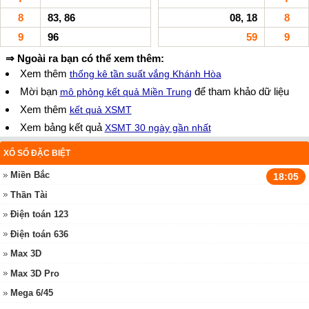
8
83, 86
08, 18
8
9
96
59
9
⇒ Ngoài ra bạn có thể xem thêm:
Xem thêm
thống kê tần suất vắng Khánh Hòa
Mời bạn
để tham khảo dữ liệu
mô phỏng kết quả Miền Trung
Xem thêm
kết quả XSMT
Xem bảng kết quả
XSMT 30 ngày gần nhất
XỔ SỐ ĐẶC BIỆT
Miền Bắc
18:05
Thần Tài
Điện toán 123
Điện toán 636
Max 3D
Max 3D Pro
Mega 6/45