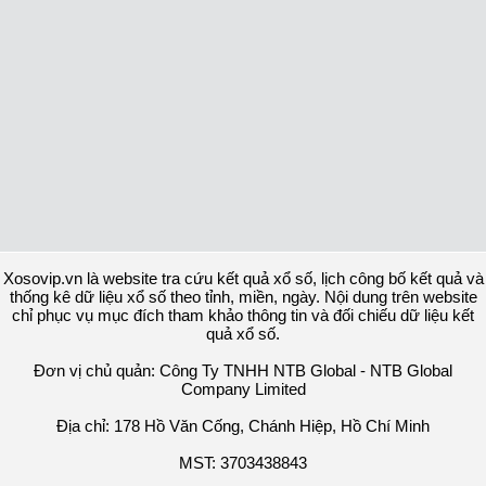
Xosovip.vn là website tra cứu kết quả xổ số, lịch công bố kết quả và
thống kê dữ liệu xổ số theo tỉnh, miền, ngày. Nội dung trên website
chỉ phục vụ mục đích tham khảo thông tin và đối chiếu dữ liệu kết
quả xổ số.
Đơn vị chủ quản: Công Ty TNHH NTB Global - NTB Global
Company Limited
Địa chỉ: 178 Hồ Văn Cống, Chánh Hiệp, Hồ Chí Minh
MST: 3703438843